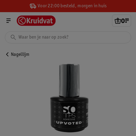
Voor 22:00 besteld, morgen in huis
0
.
00
Nagellijm