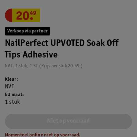
20
.
49
Verkoop via partner
NailPerfect UPVOTED Soak Off
Tips Adhesive
NVT, 1 stuk, 1 ST
Prijs per
stuk
20.49
Kleur
NVT
EU maat
1 stuk
Niet op voorraad
Momenteel online niet op voorraad.