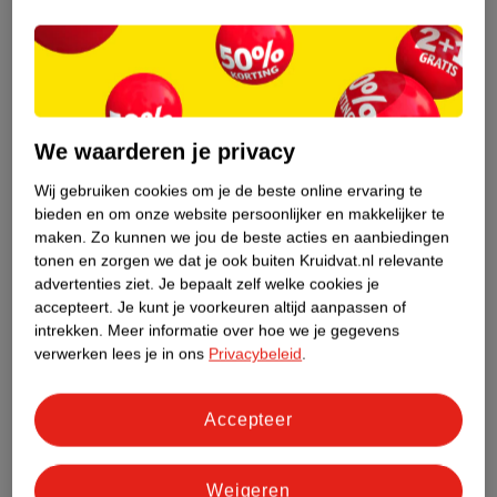
Nature Impact Score
Dit product heeft (nog) geen Nature
Impact Score.
Meer informatie
We waarderen je privacy
Wij gebruiken cookies om je de beste online ervaring te
bieden en om onze website persoonlijker en makkelijker te
Bestel & Bezorginformatie
maken.
Zo kunnen we jou de beste acties en aanbiedingen
tonen en zorgen we dat je ook buiten Kruidvat.nl relevante
advertenties ziet.
Je bepaalt zelf welke cookies je
Bekijk ook
accepteert.
Je kunt je voorkeuren altijd aanpassen of
intrekken.
Meer informatie over hoe we je gegevens
Meer
NailPerfect
Alle Nagellijm
verwerken lees je in ons
Privacybeleid
.
Hoe controleren wij de reviews?
Accepteer
Weigeren