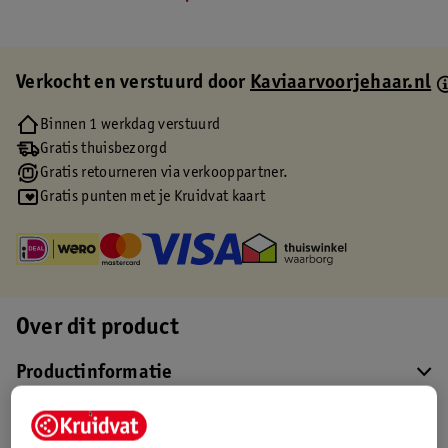
Verkocht en verstuurd door
Kaviaarvoorjehaar.nl
Binnen 1 werkdag verstuurd
Gratis thuisbezorgd
Gratis retourneren via verkooppartner.
Gratis punten met je Kruidvat kaart
Over dit product
Productinformatie
Etiketinformatie