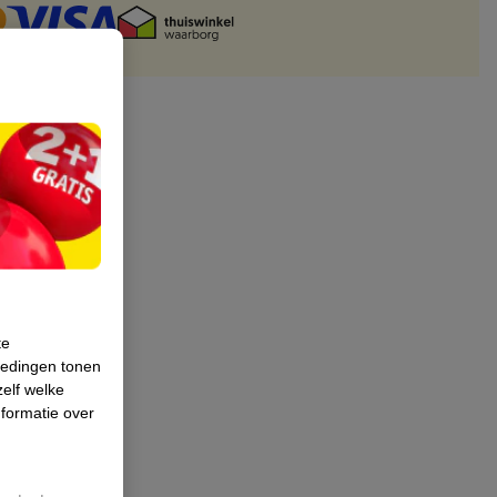
te
iedingen tonen
zelf welke
formatie over