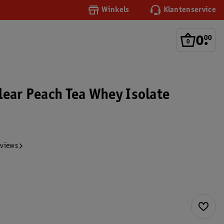
Winkels
Klantenservice
0
.
00
lear Peach Tea Whey Isolate
r
eviews