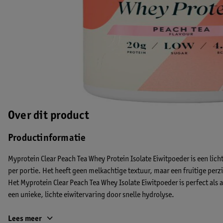
Over dit product
Productinformatie
Myprotein Clear Peach Tea Whey Protein Isolate Eiwitpoeder is een lich
per portie. Het heeft geen melkachtige textuur, maar een fruitige per
Het Myprotein Clear Peach Tea Whey Isolate Eiwitpoeder is perfect als a
een unieke, lichte eiwitervaring door snelle hydrolyse.
De voordelen van de Myprotein Clear Peach Tea Whey Isolate Eiwi
Lees meer