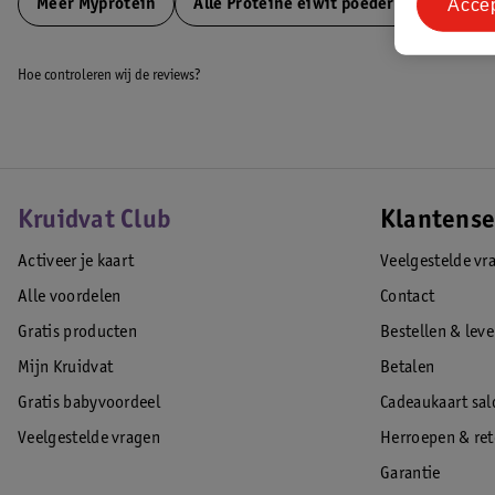
Acce
Meer
Myprotein
Alle Proteine eiwit poeders
Hoe controleren wij de reviews?
Kruidvat Club
Klantense
Activeer je kaart
Veelgestelde vr
Alle voordelen
Contact
Gratis producten
Bestellen & lev
Mijn Kruidvat
Betalen
Gratis babyvoordeel
Cadeaukaart sal
Veelgestelde vragen
Herroepen & re
Garantie