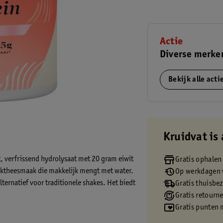
Actie
Diverse merken
Bekijk alle act
Kruidvat is 
t, verfrissend hydrolysaat met 20 gram eiwit
Gratis ophalen
ziktheesmaak die makkelijk mengt met water.
Op werkdagen v
lternatief voor traditionele shakes. Het biedt
Gratis thuisbe
Gratis retourn
Gratis punten 
tpoeder: