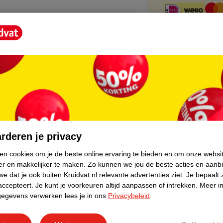
core.
poeder?
wacht 15 seconden tot het schuim zakt. Het
 droog.
rderen je privacy
ken cookies om je de beste online ervaring te bieden en om onze websi
er en makkelijker te maken.
Zo kunnen we jou de beste acties en aanb
e dat je ook buiten Kruidvat.nl relevante advertenties ziet.
Je bepaalt 
accepteert.
Je kunt je voorkeuren altijd aanpassen of intrekken.
Meer in
gegevens verwerken lees je in ons
Privacybeleid
.