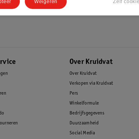
pteer
Weigeren
Zelf cooki
rvice
Over Kruidvat
agen
Over Kruidvat
Verkopen via Kruidvat
eren
Pers
Winkelformule
do
Bedrijfsgegevens
tourneren
Duurzaamheid
Social Media