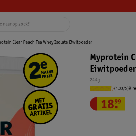
otein Clear Peach Tea Whey Isolate Eiwitpoeder
Myprotein C
Eiwitpoede
244g
9 r
(4.33/5)
18
.
99