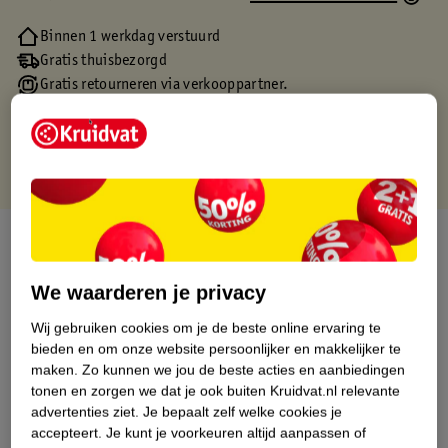
Binnen 1 werkdag verstuurd
Gratis thuisbezorgd
Gratis retourneren via verkooppartner.
Gratis punten met je Kruidvat kaart
Over dit product
Productinformatie
We waarderen je privacy
Wij gebruiken cookies om je de beste online ervaring te
Etiketinformatie
bieden en om onze website persoonlijker en makkelijker te
maken.
Zo kunnen we jou de beste acties en aanbiedingen
tonen en zorgen we dat je ook buiten Kruidvat.nl relevante
Nature Impact Score
advertenties ziet.
Je bepaalt zelf welke cookies je
accepteert.
Je kunt je voorkeuren altijd aanpassen of
Dit product heeft (nog) geen Nature