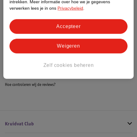
intrekken.
Meer informatie over hoe we je gegevens
Impact Score.
verwerken lees je in ons
Privacybeleid
.
Meer informatie
Accepteer
Bestel & Bezorginformatie
Weigeren
Bekijk ook
Zelf cookies beheren
Meer
MultiMotion
Alle Rollators
Hoe controleren wij de reviews?
Kruidvat Club