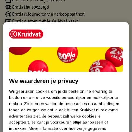
Binnen 1 werkdag verstuurd
Gratis thuisbezorgd
Gratis retourneren via verkooppartner.
Gratis punten met je Kruidvat kaart
Over dit product
Productinformatie
We waarderen je privacy
Etiketinformatie
Wij gebruiken cookies om je de beste online ervaring te
bieden en om onze website persoonlijker en makkelijker te
maken.
Zo kunnen we jou de beste acties en aanbiedingen
Nature Impact Score
tonen en zorgen we dat je ook buiten Kruidvat.nl relevante
advertenties ziet.
Je bepaalt zelf welke cookies je
Dit product heeft (nog) geen Nature
accepteert.
Je kunt je voorkeuren altijd aanpassen of
Impact Score.
intrekken.
Meer informatie over hoe we je gegevens
Meer informatie