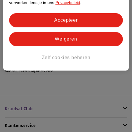
verwerken lees je in ons
Privacybeleid
.
Accepteer
Bestel & Bezorginformatie
Weigeren
Bekijk ook
Meer
Identités
Alle Rolstoel accessoires
Zelf cookies beheren
Hoe controleren wij de reviews?
Kruidvat Club
Klantenservice