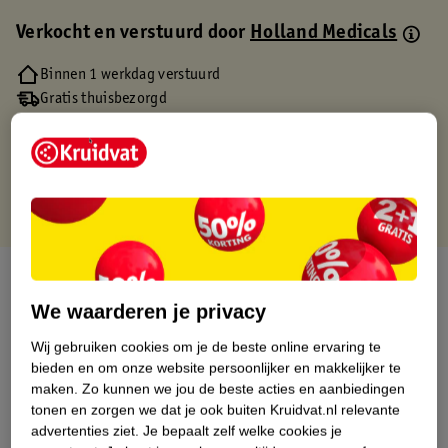
Verkocht en verstuurd door
Holland Medicals
Binnen 1 werkdag verstuurd
Gratis thuisbezorgd
Gratis retourneren via verkooppartner.
Gratis punten met je Kruidvat kaart
Over dit product
We waarderen je privacy
Productinformatie
Wij gebruiken cookies om je de beste online ervaring te
bieden en om onze website persoonlijker en makkelijker te
Etiketinformatie
maken.
Zo kunnen we jou de beste acties en aanbiedingen
tonen en zorgen we dat je ook buiten Kruidvat.nl relevante
advertenties ziet.
Je bepaalt zelf welke cookies je
Nature Impact Score