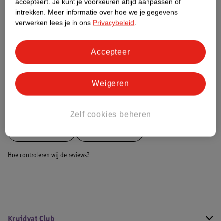
accepteert.
Je kunt je voorkeuren altijd aanpassen of
intrekken.
Meer informatie over hoe we je gegevens
Dit product heeft (nog) geen Nature
verwerken lees je in ons
Privacybeleid
.
Impact Score.
Meer informatie
Accepteer
Bestel & Bezorginformatie
Weigeren
Bekijk ook
Zelf cookies beheren
Meer
Identités
Alle Rolstoelen
Hoe controleren wij de reviews?
Kruidvat Club