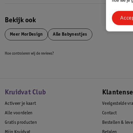
hoe we je 
Acce
Bekijk ook
Meer
MorDesign
Alle Babynestjes
Hoe controleren wij de reviews?
Kruidvat Club
Klantense
Activeer je kaart
Veelgestelde vr
Alle voordelen
Contact
Gratis producten
Bestellen & lev
Mijn Kruidvat
Betalen