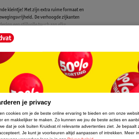
nde kleintje! Met zijn extra ruime formaat en
ewegingsvrijheid. De verhoogde zijkanten
design een stijlvolle touch aan elke
“ het babynest waar groter groeien nog
core.
rderen je privacy
ken cookies om je de beste online ervaring te bieden en om onze websi
er en makkelijker te maken.
Zo kunnen we jou de beste acties en aanb
e dat je ook buiten Kruidvat.nl relevante advertenties ziet.
Je bepaalt 
accepteert.
Je kunt je voorkeuren altijd aanpassen of intrekken.
Meer in