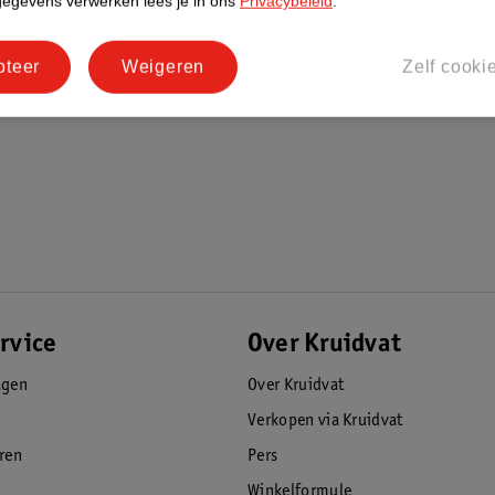
gegevens verwerken lees je in ons
Privacybeleid
.
pteer
Weigeren
Zelf cooki
rvice
Over Kruidvat
agen
Over Kruidvat
Verkopen via Kruidvat
eren
Pers
Winkelformule