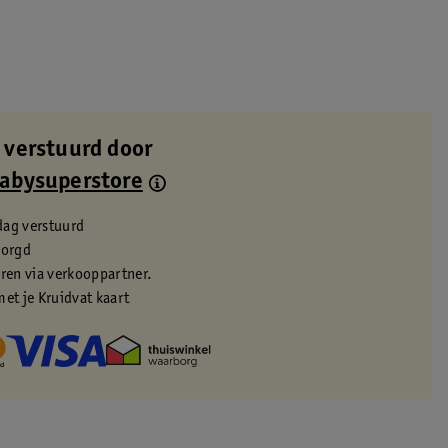
 verstuurd door
Babysuperstore
dag verstuurd
zorgd
eren via verkooppartner.
met je Kruidvat kaart