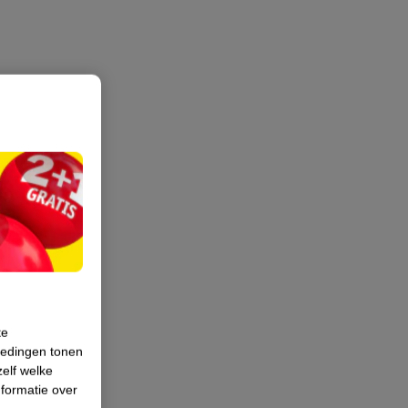
te
iedingen tonen
zelf welke
formatie over