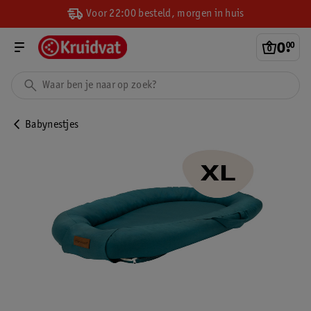
Voor 22:00 besteld, morgen in huis
0
.
00
Babynestjes