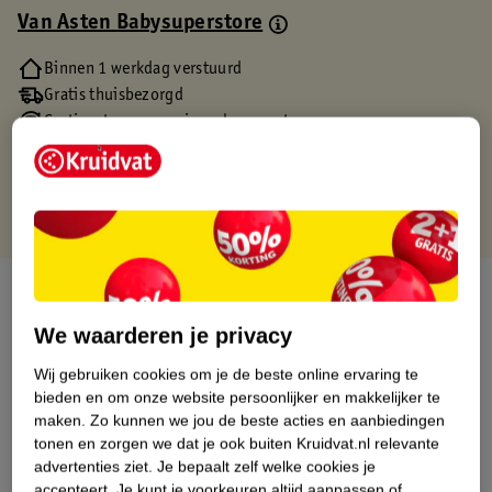
Van Asten Babysuperstore
Binnen 1 werkdag verstuurd
Gratis thuisbezorgd
Gratis retourneren via verkooppartner.
Gratis punten met je Kruidvat kaart
Over dit product
We waarderen je privacy
Productinformatie
Wij gebruiken cookies om je de beste online ervaring te
bieden en om onze website persoonlijker en makkelijker te
Etiketinformatie
maken.
Zo kunnen we jou de beste acties en aanbiedingen
tonen en zorgen we dat je ook buiten Kruidvat.nl relevante
advertenties ziet.
Je bepaalt zelf welke cookies je
Nature Impact Score
accepteert.
Je kunt je voorkeuren altijd aanpassen of