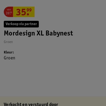
van
35
.
99
39
.
99
Verkoop via partner
Mordesign XL Babynest
Groen
Kleur
Groen
Verkocht en verstuurd door