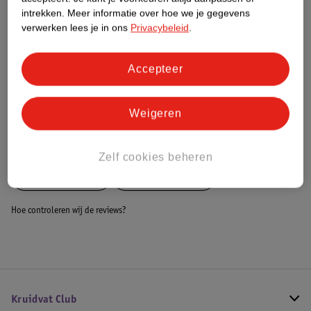
Dit product heeft (nog) geen Nature
intrekken.
Meer informatie over hoe we je gegevens
Impact Score.
verwerken lees je in ons
Privacybeleid
.
Meer informatie
Accepteer
Bestel & Bezorginformatie
Weigeren
Bekijk ook
Zelf cookies beheren
Meer
MorDesign
Alle Babynestjes
Hoe controleren wij de reviews?
Kruidvat Club