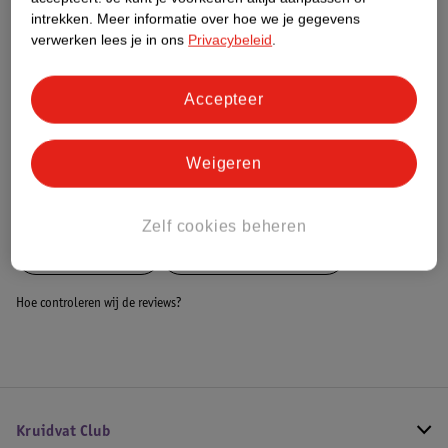
Dit product heeft (nog) geen Nature
intrekken.
Meer informatie over hoe we je gegevens
Impact Score.
verwerken lees je in ons
Privacybeleid
.
Meer informatie
Accepteer
Bestel & Bezorginformatie
Weigeren
Bekijk ook
Zelf cookies beheren
Meer
MorDesign
Alle Voedingskussens
Hoe controleren wij de reviews?
Kruidvat Club