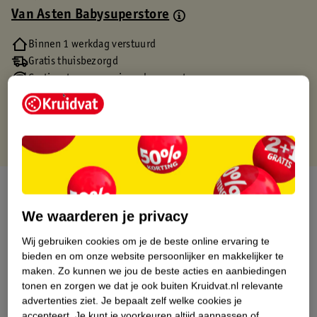
Van Asten Babysuperstore
Binnen 1 werkdag verstuurd
Gratis thuisbezorgd
Gratis retourneren via verkooppartner.
Gratis punten met je Kruidvat kaart
Over dit product
We waarderen je privacy
Productinformatie
Wij gebruiken cookies om je de beste online ervaring te
bieden en om onze website persoonlijker en makkelijker te
Etiketinformatie
maken.
Zo kunnen we jou de beste acties en aanbiedingen
tonen en zorgen we dat je ook buiten Kruidvat.nl relevante
advertenties ziet.
Je bepaalt zelf welke cookies je
Nature Impact Score
accepteert.
Je kunt je voorkeuren altijd aanpassen of