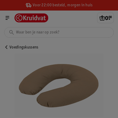
Voor 22:00 besteld, morgen in huis
0
.
00
Voedingskussens