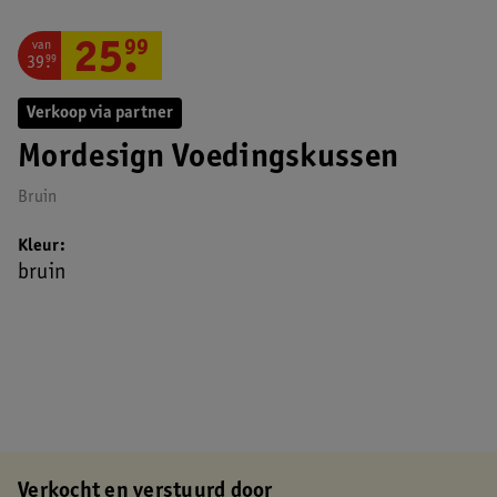
van
25
.
99
39
.
99
Verkoop via partner
Mordesign Voedingskussen
Bruin
Kleur
bruin
Verkocht en verstuurd door