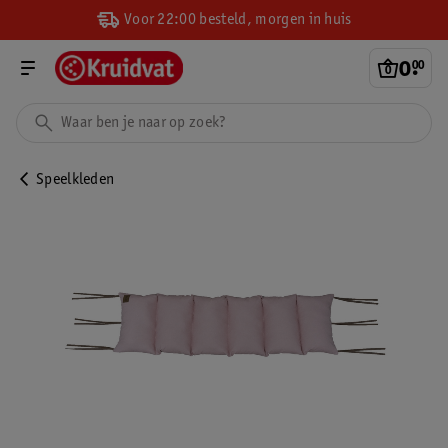
Voor 22:00 besteld, morgen in huis
0
.
00
Speelkleden