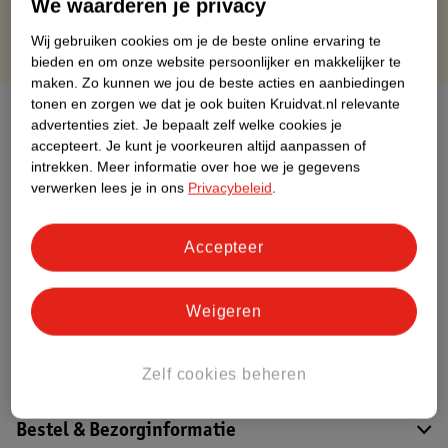
We waarderen je privacy
Wij gebruiken cookies om je de beste online ervaring te
bieden en om onze website persoonlijker en makkelijker te
maken.
Zo kunnen we jou de beste acties en aanbiedingen
tonen en zorgen we dat je ook buiten Kruidvat.nl relevante
Over dit product
advertenties ziet.
Je bepaalt zelf welke cookies je
accepteert.
Je kunt je voorkeuren altijd aanpassen of
Productinformatie
intrekken.
Meer informatie over hoe we je gegevens
verwerken lees je in ons
Privacybeleid
.
Etiketinformatie
Accepteer
Nature Impact Score
Dit product heeft (nog) geen Nature
Weigeren
Impact Score.
Meer informatie
Zelf cookies beheren
Bestel & Bezorginformatie