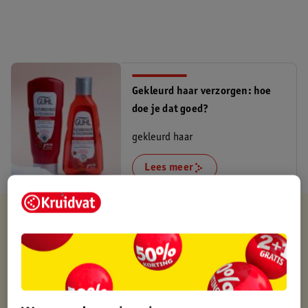
Gekleurd haar verzorgen: hoe
doe je dat goed?
gekleurd haar
Lees meer
Verkocht en verstuurd door
MamaLoes
Binnen 1 werkdag verstuurd
Gratis thuisbezorgd
Gratis retourneren via verkooppartner.
Gratis punten met je Kruidvat kaart