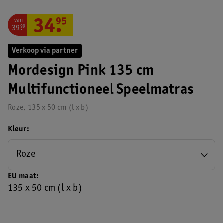
van
34
.
95
39
.
99
Verkoop via partner
Mordesign Pink 135 cm
Multifunctioneel Speelmatras
Roze, 135 x 50 cm (l x b)
Kleur
Roze
EU maat
135 x 50 cm (l x b)