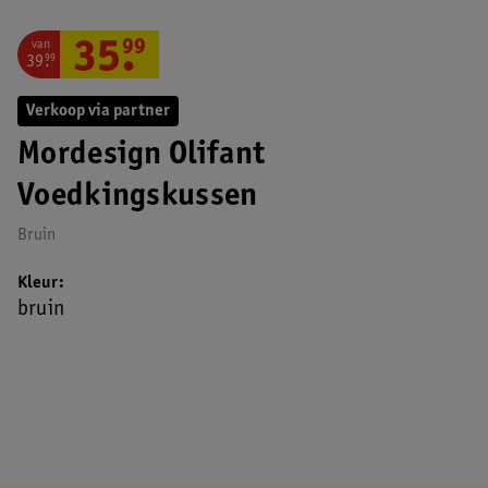
van
35
.
99
39
.
99
Verkoop via partner
Mordesign Olifant
Voedkingskussen
Bruin
Kleur
bruin