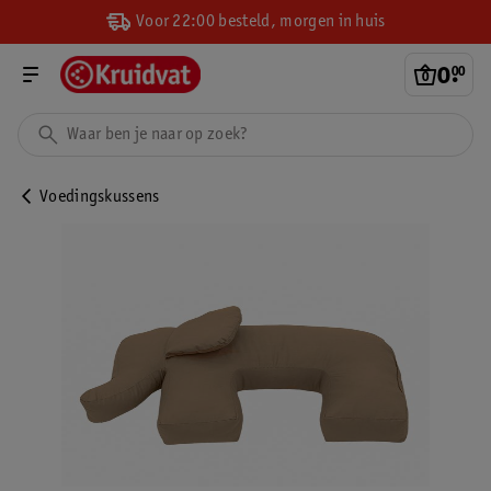
Voor 22:00 besteld, morgen in huis
0
.
00
Voedingskussens