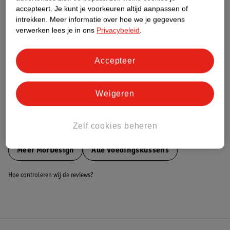
accepteert.
Je kunt je voorkeuren altijd aanpassen of
Nature Impact Score
intrekken.
Meer informatie over hoe we je gegevens
Dit product heeft (nog) geen Nature
verwerken lees je in ons
Privacybeleid
.
Impact Score.
Meer informatie
Accepteer
Bestel & Bezorginformatie
Weigeren
Zelf cookies beheren
Bekijk ook
Meer
MorDesign
Alle Voedingskussens
Hoe controleren wij de reviews?