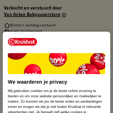
Verkocht en verstuurd door
Van Asten Babysuperstore
Binnen 1 werkdag verstuurd
Gratis thuisbezorgd
Gratis retourneren via verkooppartner.
Gratis punten met je Kruidvat kaart
Over dit product
We waarderen je privacy
Productinformatie
Wij gebruiken cookies om je de beste online ervaring te
bieden en om onze website persoonlijker en makkelijker te
maken.
Zo kunnen we jou de beste acties en aanbiedingen
Etiketinformatie
tonen en zorgen we dat je ook buiten Kruidvat.nl relevante
advertenties ziet.
Je bepaalt zelf welke cookies je