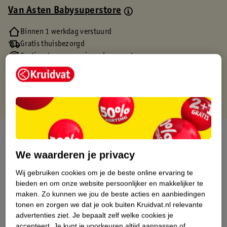
Van Asten Babysuperstore
Binnen 1 werkdag verstuurd
Gratis thuisbezorgd
Gratis retourneren via verkooppartner.
Gratis punten met je Kruidvat kaart
Over dit product
We waarderen je privacy
Productinformatie
Wij gebruiken cookies om je de beste online ervaring te
bieden en om onze website persoonlijker en makkelijker te
Etiketinformatie
maken.
Zo kunnen we jou de beste acties en aanbiedingen
tonen en zorgen we dat je ook buiten Kruidvat.nl relevante
advertenties ziet.
Je bepaalt zelf welke cookies je
Nature Impact Score
accepteert.
Je kunt je voorkeuren altijd aanpassen of