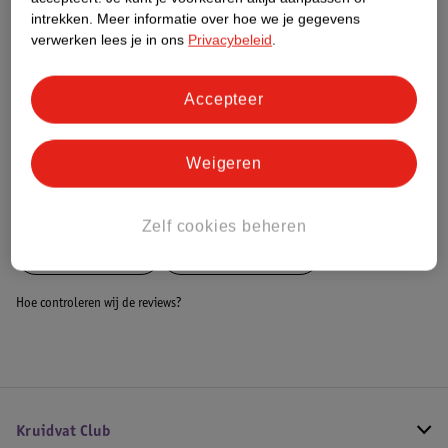
Dit product heeft (nog) geen Nature
intrekken.
Meer informatie over hoe we je gegevens
Impact Score.
verwerken lees je in ons
Privacybeleid
.
Meer informatie
Accepteer
Bestel & Bezorginformatie
Weigeren
Bekijk ook
Zelf cookies beheren
Meer
MorDesign
Alle Baby klamboe
Hoe controleren wij de reviews?
Kruidvat Club