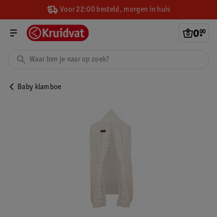
Voor 22:00 besteld, morgen in huis
0
.
00
Baby klamboe