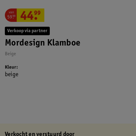
van
44
.
99
59
.
99
Verkoop via partner
Mordesign Klamboe
Beige
Kleur
beige
Verkocht en verstuurd door