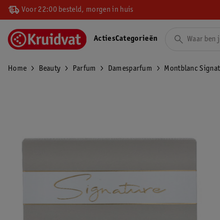
Voor 22:00 besteld, morgen in huis
Acties
Categorieën
Home
Beauty
Parfum
Damesparfum
Montblanc Signat