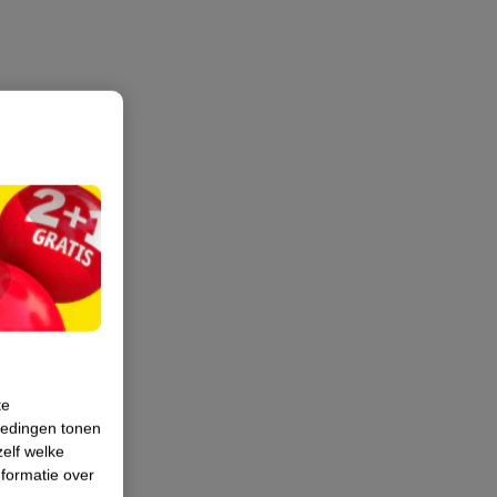
te
iedingen tonen
zelf welke
formatie over