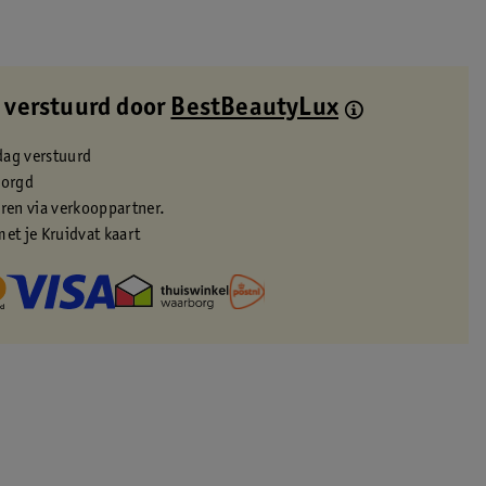
 verstuurd door
BestBeautyLux
dag verstuurd
zorgd
eren via verkooppartner.
met je Kruidvat kaart