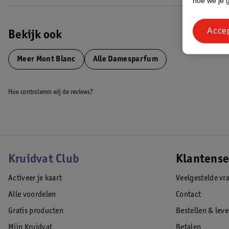
hoe we je 
Acce
Bekijk ook
Meer
Mont Blanc
Alle Damesparfum
Hoe controleren wij de reviews?
Kruidvat Club
Klantense
Activeer je kaart
Veelgestelde vr
Alle voordelen
Contact
Gratis producten
Bestellen & lev
Mijn Kruidvat
Betalen