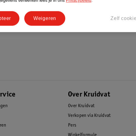
gegevens verwerken lees je in ons
Privacybeleid
.
pteer
Weigeren
Zelf cooki
rvice
Over Kruidvat
agen
Over Kruidvat
Verkopen via Kruidvat
eren
Pers
Winkelformule