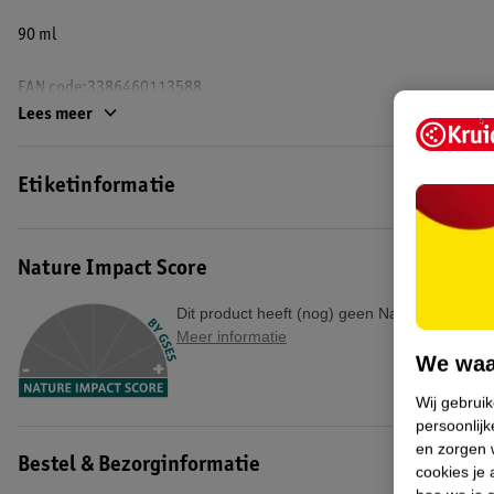
90 ml
EAN code:3386460113588
Lees meer
Etiketinformatie
Nature Impact Score
Dit product heeft (nog) geen Nature Impact S
Meer informatie
We waa
Wij gebrui
persoonlijk
en zorgen w
Bestel & Bezorginformatie
cookies je 