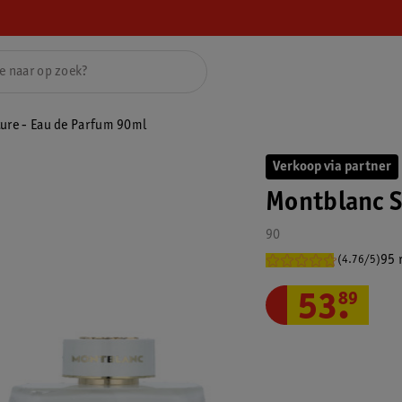
ure - Eau de Parfum 90ml
Verkoop via partner
Montblanc S
90
95 
(4.76/5)
53
.
89