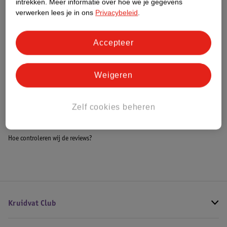
intrekken.
Meer informatie over hoe we je gegevens
Impact Score.
verwerken lees je in ons
Privacybeleid
.
Meer informatie
Accepteer
Bestel & Bezorginformatie
Weigeren
Bekijk ook
Zelf cookies beheren
Meer
Mont Blanc
Alle Herenparfum
Hoe controleren wij de reviews?
Kruidvat Club