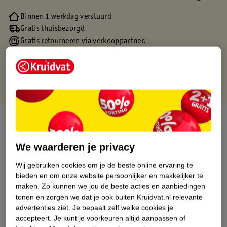
Binnen 1 werkdag verstuurd
Gratis thuisbezorgd
Gratis retourneren via verkooppartner.
Gratis punten met je Kruidvat kaart
Over dit product
Productinformatie
We waarderen je privacy
Wij gebruiken cookies om je de beste online ervaring te
Etiketinformatie
bieden en om onze website persoonlijker en makkelijker te
maken.
Zo kunnen we jou de beste acties en aanbiedingen
tonen en zorgen we dat je ook buiten Kruidvat.nl relevante
Nature Impact Score
advertenties ziet.
Je bepaalt zelf welke cookies je
accepteert.
Je kunt je voorkeuren altijd aanpassen of
Dit product heeft (nog) geen Nature