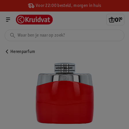
Voor 22:00 besteld, morgen in huis
0
.
00
Herenparfum