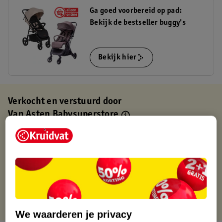
Ga goed voorbereid op pad:
Bekijk de bestseller buggy's
Bekijk hier
Verkocht en verstuurd door
Van Asten Babysuperstore
Binnen 1 werkdag verstuurd
Gratis thuisbezorgd
Gratis retourneren via verkooppartner.
Gratis punten met je Kruidvat kaart
We waarderen je privacy