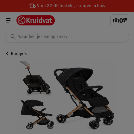
Voor 22:00 besteld, morgen in huis
0
.
00
Buggy's