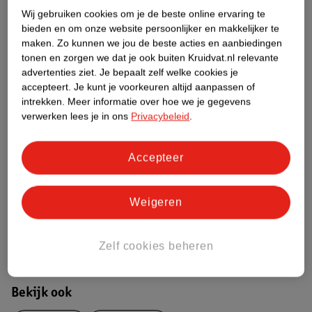
Wij gebruiken cookies om je de beste online ervaring te
Over dit product
bieden en om onze website persoonlijker en makkelijker te
maken.
Zo kunnen we jou de beste acties en aanbiedingen
Productinformatie
tonen en zorgen we dat je ook buiten Kruidvat.nl relevante
advertenties ziet.
Je bepaalt zelf welke cookies je
accepteert.
Je kunt je voorkeuren altijd aanpassen of
Etiketinformatie
intrekken.
Meer informatie over hoe we je gegevens
verwerken lees je in ons
Privacybeleid
.
Nature Impact Score
Dit product heeft (nog) geen Nature
Accepteer
Impact Score.
Meer informatie
Weigeren
Bestel & Bezorginformatie
Zelf cookies beheren
Bekijk ook