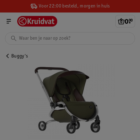
Voor 22:00 besteld, morgen in huis
0
.
00
Buggy's