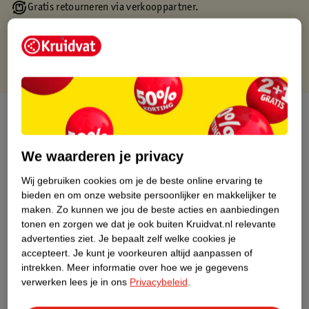
Gratis retourneren via verkooppartner.
Gratis punten met je Kruidvat kaart
Over dit product
Productinformatie
We waarderen je privacy
Wij gebruiken cookies om je de beste online ervaring te
Nature Impact Score
bieden en om onze website persoonlijker en makkelijker te
Dit product heeft (nog) geen Nature
maken.
Zo kunnen we jou de beste acties en aanbiedingen
Impact Score.
tonen en zorgen we dat je ook buiten Kruidvat.nl relevante
Meer informatie
advertenties ziet.
Je bepaalt zelf welke cookies je
accepteert.
Je kunt je voorkeuren altijd aanpassen of
intrekken.
Meer informatie over hoe we je gegevens
verwerken lees je in ons
Privacybeleid
.
Bestel & Bezorginformatie