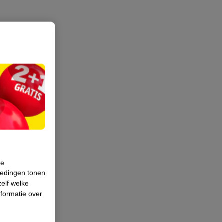
te
iedingen tonen
zelf welke
formatie over