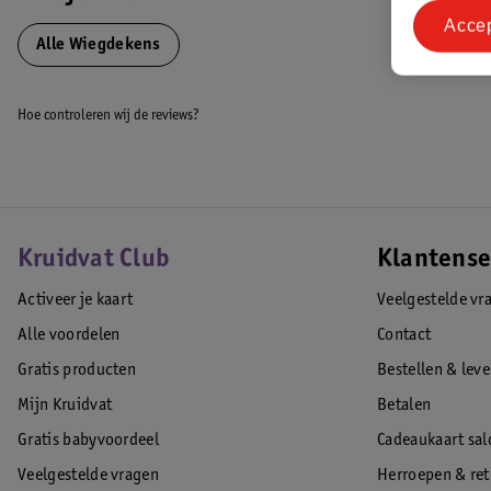
Acce
Alle Wiegdekens
Naam:
Bboo Baby&Lifestyle GMBH
Adres:
Tackenweide 5 46446 Emmerich am Rhein DE
Hoe controleren wij de reviews?
Email:
info@meycobaby.com
EAN code:4054703415179
Kruidvat Club
Klantense
Activeer je kaart
Veelgestelde vr
Alle voordelen
Contact
Gratis producten
Bestellen & lev
Mijn Kruidvat
Betalen
Gratis babyvoordeel
Cadeaukaart sal
Veelgestelde vragen
Herroepen & re