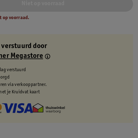
Niet op voorraad
t op voorraad.
 verstuurd door
ner Megastore
dag verstuurd
zorgd
eren via verkooppartner.
met je Kruidvat kaart