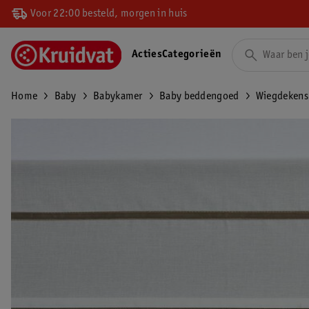
Voor 22:00 besteld, morgen in huis
Acties
Categorieën
Home
Baby
Babykamer
Baby beddengoed
Wiegdekens