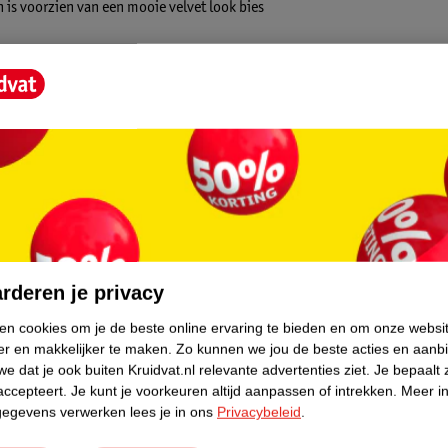
 is voorzien van een mooie velvet look bies
 jij het laken strijken? Dat is geen
core.
rderen je privacy
ken cookies om je de beste online ervaring te bieden en om onze websi
er en makkelijker te maken.
Zo kunnen we jou de beste acties en aanb
e dat je ook buiten Kruidvat.nl relevante advertenties ziet.
Je bepaalt 
accepteert.
Je kunt je voorkeuren altijd aanpassen of intrekken.
Meer in
gegevens verwerken lees je in ons
Privacybeleid
.