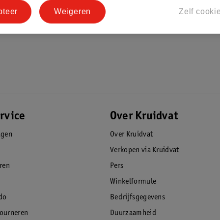
pteer
Weigeren
Zelf cooki
rvice
Over Kruidvat
agen
Over Kruidvat
Verkopen via Kruidvat
eren
Pers
Winkelformule
do
Bedrijfsgegevens
tourneren
Duurzaamheid