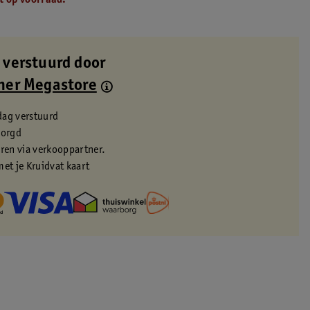
t op voorraad.
 verstuurd door
ner Megastore
dag verstuurd
zorgd
eren via verkooppartner.
met je Kruidvat kaart