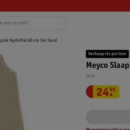
pzak Hydrofiel 60 cm Uni Sand
Verkoop via partner
Meyco Slaap
Zand
24
.
95