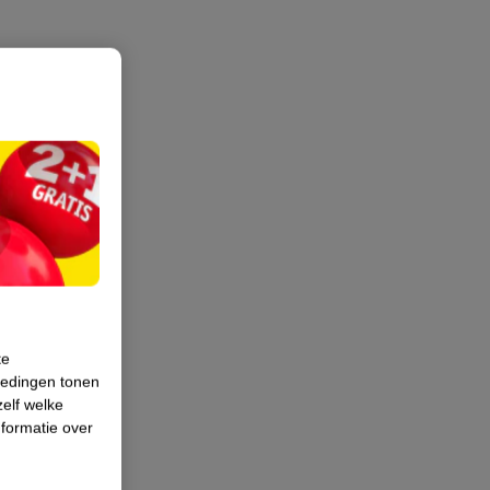
te
iedingen tonen
zelf welke
formatie over