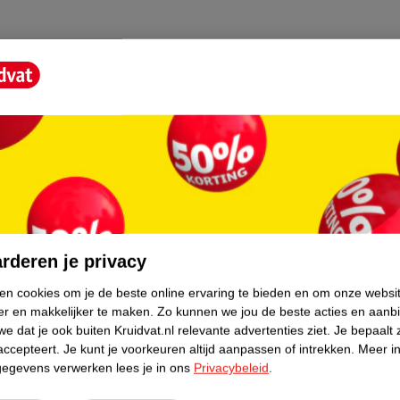
 past bij de stijl van de babykamer en de rest
nlijk tintje.
aal voor warme zomerdagen en -nachten. Het
n, waardoor het slaapklimaat van je baby
core.
m te krijgen.
rderen je privacy
klaar is voor gebruik na het wassen. Dit
l een schone slaapzak nodig hebben.
ken cookies om je de beste online ervaring te bieden en om onze websi
er en makkelijker te maken.
Zo kunnen we jou de beste acties en aanb
e dat je ook buiten Kruidvat.nl relevante advertenties ziet.
Je bepaalt 
accepteert.
Je kunt je voorkeuren altijd aanpassen of intrekken.
Meer in
ot 4 maanden oud. Zo kan je kleintje veilig
gegevens verwerken lees je in ons
Privacybeleid
.