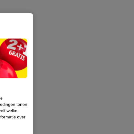
te
iedingen tonen
zelf welke
formatie over