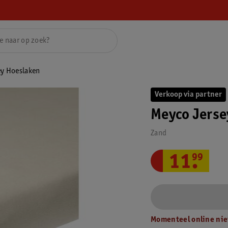
ey Hoeslaken
Verkoop via partner
Meyco Jerse
Zand
11
.
99
Momenteel online nie