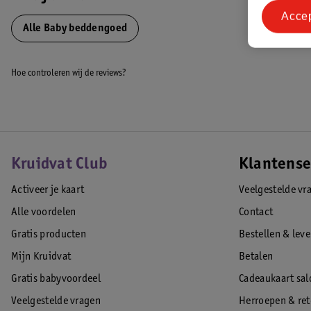
Acce
Alle Baby beddengoed
Naam:
Bboo Baby&Lifestyle GMBH
Hoe controleren wij de reviews?
Adres:
Tackenweide 5 46446 Emmerich am Rhein DE
Email:
info@meycobaby.com
EAN code:4054703564068
Kruidvat Club
Klantense
Activeer je kaart
Veelgestelde vr
Alle voordelen
Contact
Gratis producten
Bestellen & lev
Mijn Kruidvat
Betalen
Gratis babyvoordeel
Cadeaukaart sal
Veelgestelde vragen
Herroepen & re