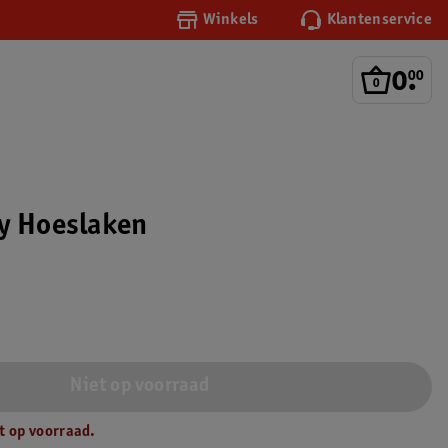
Winkels
Klantenservice
0
.
00
y Hoeslaken
Niet op voorraad
t op voorraad.