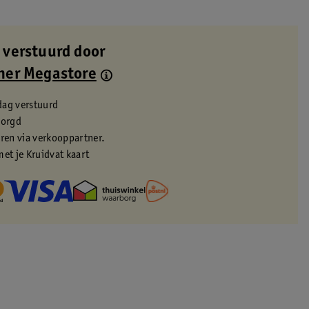
 verstuurd door
ner Megastore
dag verstuurd
zorgd
eren via verkooppartner.
met je Kruidvat kaart