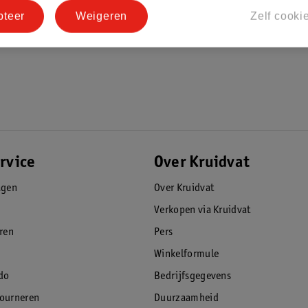
pteer
Weigeren
Zelf cooki
rvice
Over Kruidvat
agen
Over Kruidvat
Verkopen via Kruidvat
eren
Pers
Winkelformule
do
Bedrijfsgegevens
tourneren
Duurzaamheid