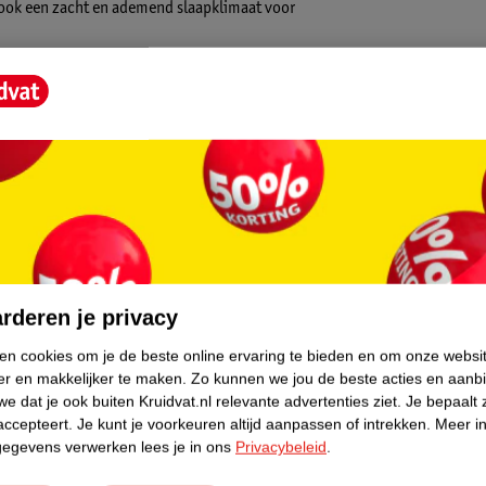
 ook een zacht en ademend slaapklimaat voor
oor het stretchy en heerlijk zacht aanvoelt.
. Het materiaal ademt goed en neemt vocht
core.
limaat.
rderen je privacy
or het perfect aansluit op het matrasje van
ken cookies om je de beste online ervaring te bieden en om onze websi
er en makkelijker te maken.
Zo kunnen we jou de beste acties en aanb
e dat je ook buiten Kruidvat.nl relevante advertenties ziet.
Je bepaalt 
accepteert.
Je kunt je voorkeuren altijd aanpassen of intrekken.
Meer in
t te veel wasmiddel te gebruiken. Hierdoor
gegevens verwerken lees je in ons
Privacybeleid
.
lieu. Het laken is wasbaar op max. 40 graden.