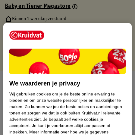
Baby en Tiener Megastore
Binnen 1 werkdag verstuurd
Gratis thuisbezorgd
Gratis retourneren via verkooppartner.
Gratis punten met je Kruidvat kaart
Over dit product
We waarderen je privacy
Productinformatie
Wij gebruiken cookies om je de beste online ervaring te
bieden en om onze website persoonlijker en makkelijker te
maken.
Zo kunnen we jou de beste acties en aanbiedingen
Nature Impact Score
tonen en zorgen we dat je ook buiten Kruidvat.nl relevante
advertenties ziet.
Je bepaalt zelf welke cookies je
Dit product heeft (nog) geen Nature
accepteert.
Je kunt je voorkeuren altijd aanpassen of
Impact Score.
intrekken.
Meer informatie over hoe we je gegevens
Meer informatie