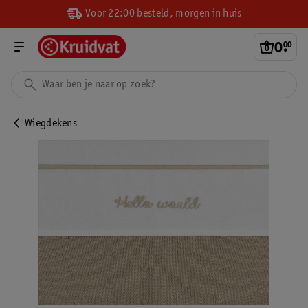
Voor 22:00 besteld, morgen in huis
0
.
00
Wiegdekens