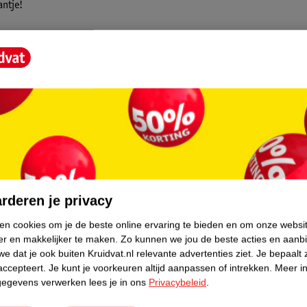
antje!
 het matras van het ledikantje worden
eft het bedje een nog gezelligere
core.
le temperatuur van 40 graden. Ook mag het
rderen je privacy
ken cookies om je de beste online ervaring te bieden en om onze websi
er en makkelijker te maken.
Zo kunnen we jou de beste acties en aanb
e dat je ook buiten Kruidvat.nl relevante advertenties ziet.
Je bepaalt 
accepteert.
Je kunt je voorkeuren altijd aanpassen of intrekken.
Meer in
gegevens verwerken lees je in ons
Privacybeleid
.