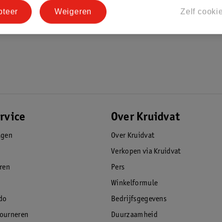
pteer
Weigeren
Zelf cooki
rvice
Over Kruidvat
agen
Over Kruidvat
Verkopen via Kruidvat
eren
Pers
Winkelformule
do
Bedrijfsgegevens
tourneren
Duurzaamheid