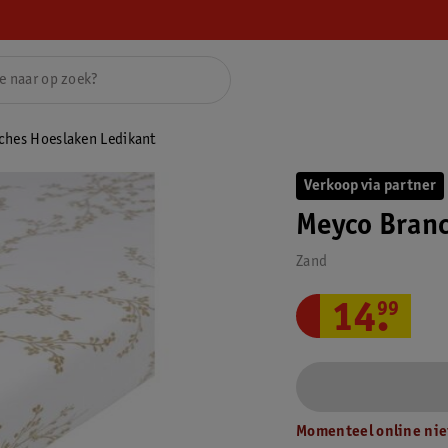
ches Hoeslaken Ledikant
Verkoop via partner
Meyco Branc
Zand
14
.
99
Momenteel online nie