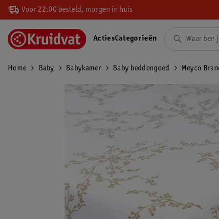
Voor 22:00 besteld, morgen in huis
Acties
Categorieën
Home
Baby
Babykamer
Baby beddengoed
Meyco Bran