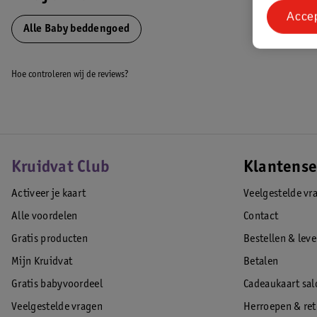
Naam:
Bboo Baby&Lifestyle GMBH
Acce
Adres:
Tackenweide 5 46446 Emmerich am Rhein DE
Alle Baby beddengoed
Email:
info@meycobaby.com
EAN code:4054703640687
Hoe controleren wij de reviews?
Kruidvat Club
Klantense
Activeer je kaart
Veelgestelde vr
Alle voordelen
Contact
Gratis producten
Bestellen & lev
Mijn Kruidvat
Betalen
Gratis babyvoordeel
Cadeaukaart sal
Veelgestelde vragen
Herroepen & re