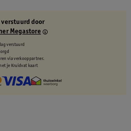
 verstuurd door
ner Megastore
dag verstuurd
zorgd
eren via verkooppartner.
met je Kruidvat kaart