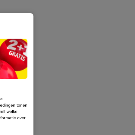
te
iedingen tonen
zelf welke
formatie over