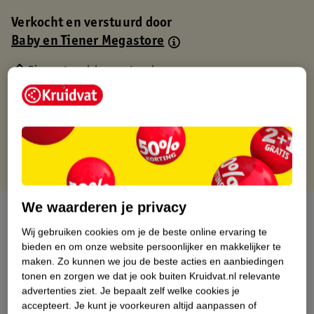
Verkocht en verstuurd door
Baby en Tiener Megastore
Binnen 1 werkdag verstuurd
Gratis thuisbezorgd
Gratis retourneren via verkooppartner.
Gratis punten met je Kruidvat kaart
We waarderen je privacy
Over dit product
Wij gebruiken cookies om je de beste online ervaring te
Productinformatie
bieden en om onze website persoonlijker en makkelijker te
maken.
Zo kunnen we jou de beste acties en aanbiedingen
tonen en zorgen we dat je ook buiten Kruidvat.nl relevante
Nature Impact Score
advertenties ziet.
Je bepaalt zelf welke cookies je
accepteert.
Je kunt je voorkeuren altijd aanpassen of
Dit product heeft (nog) geen Nature