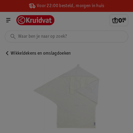
Voor 22:00 besteld, morgen in huis
0
.
00
Wikkeldekens en omslagdoeken