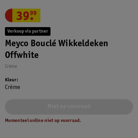
39
.
99
Verkoop via partner
Meyco Bouclé Wikkeldeken
Offwhite
Crème
Kleur
Crème
Niet op voorraad
Momenteel online niet op voorraad.