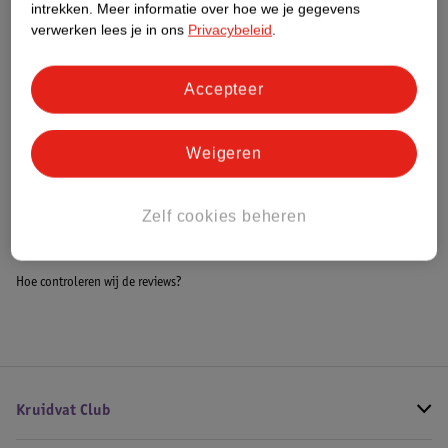
intrekken.
Meer informatie over hoe we je gegevens
Impact Score.
verwerken lees je in ons
Privacybeleid
.
Meer informatie
Accepteer
Bestel & Bezorginformatie
Weigeren
Bekijk ook
Zelf cookies beheren
Meer
Meyco
Alle Wikkeldekens en omslagdoeken
Hoe controleren wij de reviews?
Kruidvat Club