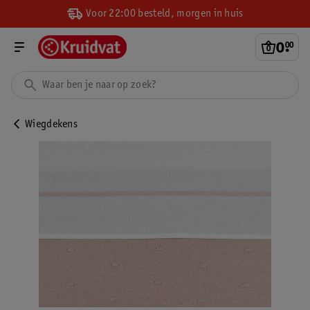
Voor 22:00 besteld, morgen in huis
0
.
00
Wiegdekens