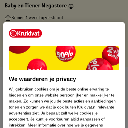
Baby en Tiener Megastore
Binnen 1 werkdag verstuurd
Gratis thuisbezorgd
Gratis retourneren via verkooppartner.
Gratis punten met je Kruidvat kaart
Over dit product
We waarderen je privacy
Productinformatie
Wij gebruiken cookies om je de beste online ervaring te
bieden en om onze website persoonlijker en makkelijker te
maken.
Zo kunnen we jou de beste acties en aanbiedingen
Nature Impact Score
tonen en zorgen we dat je ook buiten Kruidvat.nl relevante
advertenties ziet.
Je bepaalt zelf welke cookies je
Dit product heeft (nog) geen Nature
accepteert.
Je kunt je voorkeuren altijd aanpassen of
Impact Score.
intrekken.
Meer informatie over hoe we je gegevens
Meer informatie