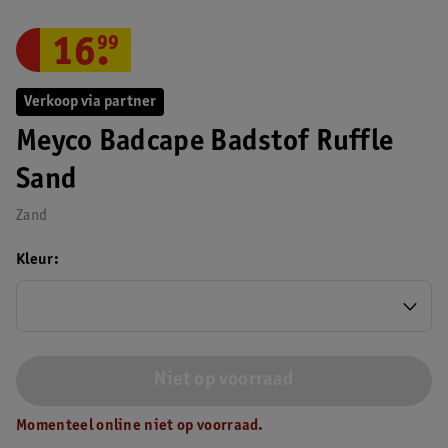
16
.
99
Verkoop via partner
Meyco Badcape Badstof Ruffle
Sand
Zand
Kleur
Niet op voorraad
Momenteel online niet op voorraad.