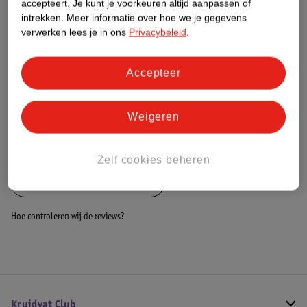
accepteert.
Je kunt je voorkeuren altijd aanpassen of
intrekken.
Meer informatie over hoe we je gegevens
Dit product heeft (nog) geen Nature
verwerken lees je in ons
Privacybeleid
.
Impact Score.
Meer informatie
Accepteer
Bestel & Bezorginformatie
Weigeren
Bekijk ook
Zelf cookies beheren
Alle Badcapes en badjassen
Hoe controleren wij de reviews?
Kruidvat Club