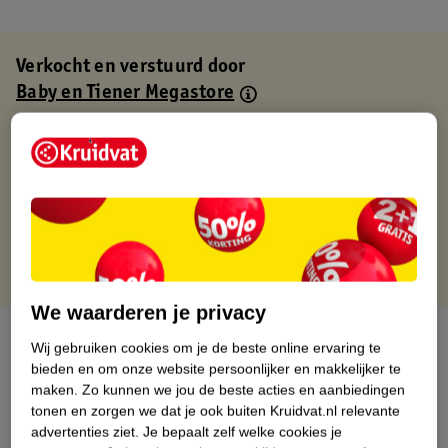
Verkocht en verstuurd door
Baby en Tiener Megastore
Binnen 1 werkdag verstuurd
Gratis thuisbezorgd
Gratis retourneren via verkooppartner.
Gratis punten met je Kruidvat kaart
We waarderen je privacy
Over dit product
Wij gebruiken cookies om je de beste online ervaring te
bieden en om onze website persoonlijker en makkelijker te
Productinformatie
maken.
Zo kunnen we jou de beste acties en aanbiedingen
tonen en zorgen we dat je ook buiten Kruidvat.nl relevante
advertenties ziet.
Je bepaalt zelf welke cookies je
Nature Impact Score