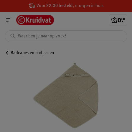
Voor 22:00 besteld, morgen in huis
0
.
00
Badcapes en badjassen