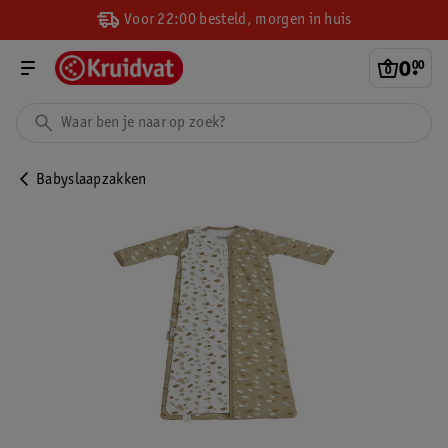
Voor 22:00 besteld, morgen in huis
0
.
00
Babyslaapzakken