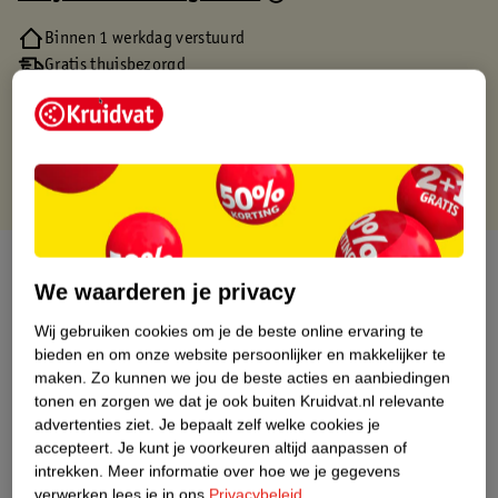
Binnen 1 werkdag verstuurd
Gratis thuisbezorgd
Gratis retourneren via verkooppartner.
Gratis punten met je Kruidvat kaart
Over dit product
We waarderen je privacy
Productinformatie
Wij gebruiken cookies om je de beste online ervaring te
bieden en om onze website persoonlijker en makkelijker te
maken.
Zo kunnen we jou de beste acties en aanbiedingen
Nature Impact Score
tonen en zorgen we dat je ook buiten Kruidvat.nl relevante
Dit product heeft (nog) geen Nature
advertenties ziet.
Je bepaalt zelf welke cookies je
Impact Score.
accepteert.
Je kunt je voorkeuren altijd aanpassen of
Meer informatie
intrekken.
Meer informatie over hoe we je gegevens
verwerken lees je in ons
Privacybeleid
.