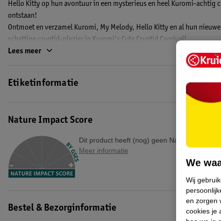
Hello Kitty op hun avontuur in een mysterieus en heel Kuromi-achtig carn
ontstaan!
Ontmoet en verzamel Kuromi, My Melody, Hello Kitty en al hun nieuwe
schattige cryptid-plezier in Kuromi's Cute Cryptid Carnival!
Lees meer
Deze fantastische verzamelbox is geschikt vanaf 8 jaar.
EAN code:5056474220913
Etiketinformatie
Nature Impact Score
Dit product heeft (nog) geen Nature Impact S
Meer informatie
We waa
Wij gebrui
persoonlijk
en zorgen w
Bestel & Bezorginformatie
cookies je 