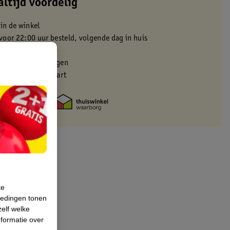
altijd voordelig
 in de winkel
oor 22:00 uur besteld, volgende dag in huis
zorgd vanaf 50.00
eren binnen 30 dagen
met je Kruidvat kaart
te
iedingen tonen
zelf welke
formatie over