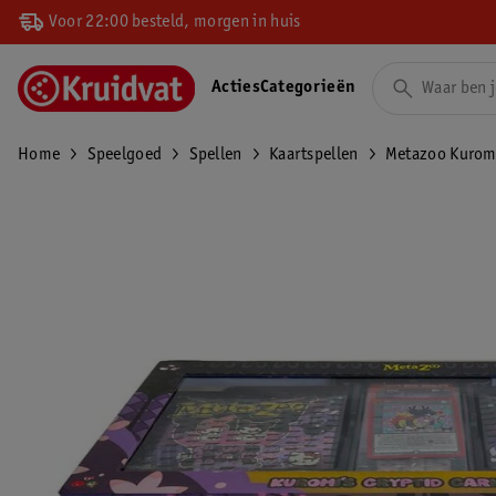
Voor 22:00 besteld, morgen in huis
Acties
Categorieën
Home
Speelgoed
Spellen
Kaartspellen
Metazoo Kuromi'