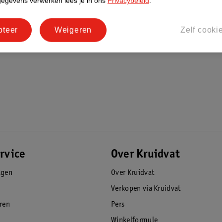
gegevens verwerken lees je in ons
Privacybeleid
.
pteer
Weigeren
Zelf cooki
rvice
Over Kruidvat
agen
Over Kruidvat
Verkopen via Kruidvat
eren
Pers
Winkelformule