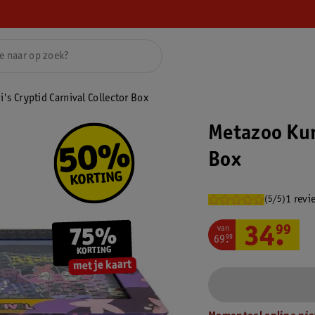
s Cryptid Carnival Collector Box
Metazoo Kur
Box
1 revi
(5/5)
van
34
.
99
69
.
99