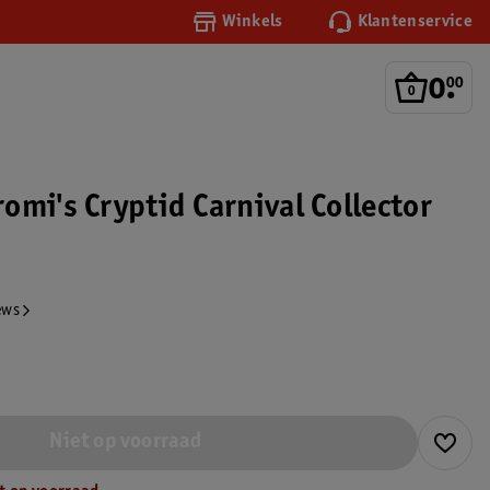
Winkels
Klantenservice
0
.
00
omi's Cryptid Carnival Collector
ews
Niet op voorraad