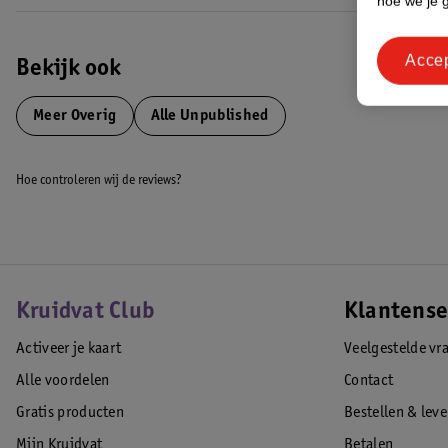
hoe we je 
Acce
Bekijk ook
Meer
Overig
Alle Unpublished
Hoe controleren wij de reviews?
Kruidvat Club
Klantense
Activeer je kaart
Veelgestelde vr
Alle voordelen
Contact
Gratis producten
Bestellen & lev
Mijn Kruidvat
Betalen