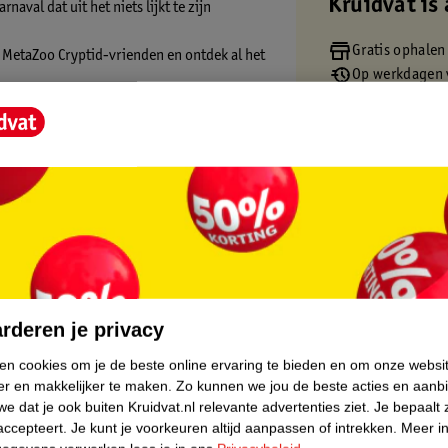
Kruidvat is 
aval dat uit het niets lijkt te zijn
Gratis ophalen
 MetaZoo Cryptid-vrienden en ontdek al het
Op werkdagen v
Gratis thuisbe
Gratis retourn
Gratis punten 
core.
rderen je privacy
ken cookies om je de beste online ervaring te bieden en om onze websi
er en makkelijker te maken.
Zo kunnen we jou de beste acties en aanb
e dat je ook buiten Kruidvat.nl relevante advertenties ziet.
Je bepaalt 
accepteert.
Je kunt je voorkeuren altijd aanpassen of intrekken.
Meer in