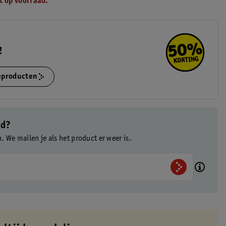
t op voorraad.
!
ieproducten
ad?
n. We mailen je als het product er weer is.