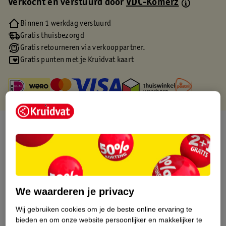
Verkocht en verstuurd door
VDC-Komerz
Binnen 1 werkdag verstuurd
Gratis thuisbezorgd
Gratis retourneren via verkooppartner.
Gratis punten met je Kruidvat kaart
Over dit product
Productinformatie
Etiketinformatie
We waarderen je privacy
Nature Impact Score
Wij gebruiken cookies om je de beste online ervaring te
bieden en om onze website persoonlijker en makkelijker te
Dit product heeft (nog) geen Nature