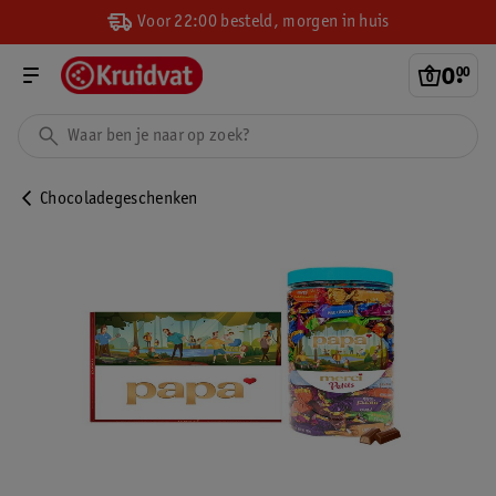
Voor 22:00 besteld, morgen in huis
0
.
00
Chocoladegeschenken