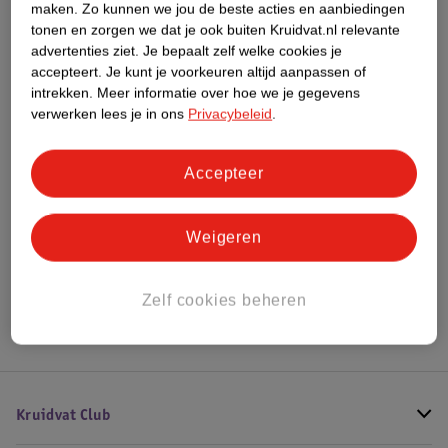
maken.
Zo kunnen we jou de beste acties en aanbiedingen
Impact Score.
tonen en zorgen we dat je ook buiten Kruidvat.nl relevante
Meer informatie
advertenties ziet.
Je bepaalt zelf welke cookies je
accepteert.
Je kunt je voorkeuren altijd aanpassen of
intrekken.
Meer informatie over hoe we je gegevens
verwerken lees je in ons
Privacybeleid
.
Bestel & Bezorginformatie
Accepteer
Bekijk ook
Weigeren
Meer
Merci
Alle Chocoladegeschenken
Hoe controleren wij de reviews?
Zelf cookies beheren
Kruidvat Club