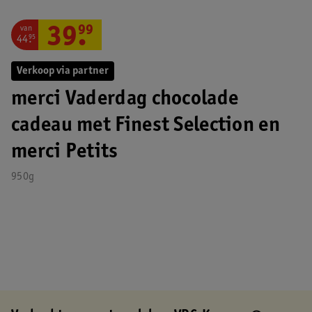
van
39
.
99
44
.
95
Verkoop via partner
merci Vaderdag chocolade
cadeau met Finest Selection en
merci Petits
950g