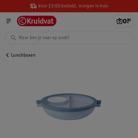
Voor 22:00 besteld, morgen in huis
0
.
00
Lunchboxen