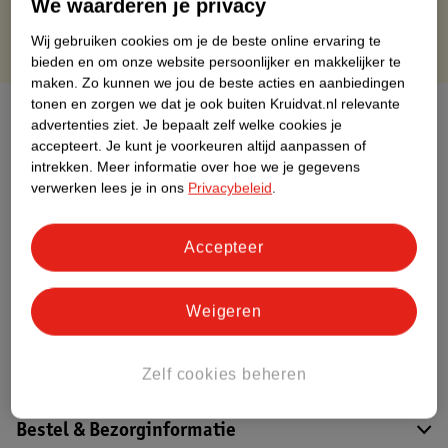
We waarderen je privacy
Wij gebruiken cookies om je de beste online ervaring te
bieden en om onze website persoonlijker en makkelijker te
maken.
Zo kunnen we jou de beste acties en aanbiedingen
tonen en zorgen we dat je ook buiten Kruidvat.nl relevante
Over dit product
advertenties ziet.
Je bepaalt zelf welke cookies je
accepteert.
Je kunt je voorkeuren altijd aanpassen of
Productinformatie
intrekken.
Meer informatie over hoe we je gegevens
verwerken lees je in ons
Privacybeleid
.
Etiketinformatie
Accepteer
Nature Impact Score
Dit product heeft (nog) geen Nature
Weigeren
Impact Score.
Meer informatie
Zelf cookies beheren
Bestel & Bezorginformatie