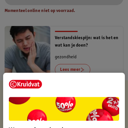
Momenteel online niet op voorraad.
Verstandskiespijn: wat is het en
wat kan je doen?
gezondheid
Lees meer
Verkocht en verstuurd door
Mepal
Binnen 1 werkdag verstuurd
Gratis thuisbezorgd
Gratis retourneren via verkooppartner.
Gratis punten met je Kruidvat kaart