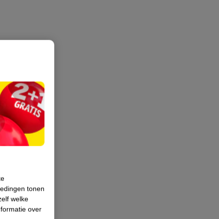
te
iedingen tonen
zelf welke
formatie over