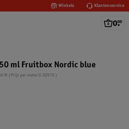
Winkels
Klantenservice
0
.
00
50 ml Fruitbox Nordic blue
50 M
Prijs per
meter
0.02976