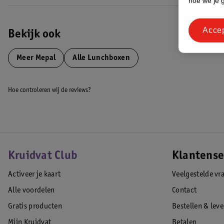
hoe we je 
Acce
Bekijk ook
Meer
Mepal
Alle Lunchboxen
Hoe controleren wij de reviews?
Kruidvat Club
Klantense
Activeer je kaart
Veelgestelde vr
Alle voordelen
Contact
Gratis producten
Bestellen & lev
Mijn Kruidvat
Betalen