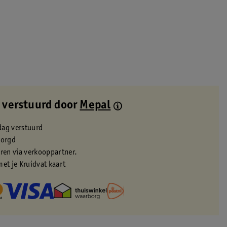
 verstuurd door
Mepal
dag verstuurd
zorgd
eren via verkooppartner.
met je Kruidvat kaart