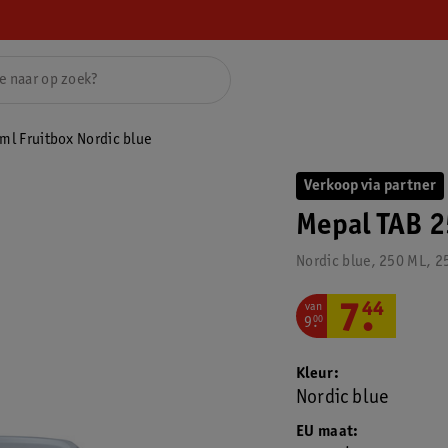
ml Fruitbox Nordic blue
Verkoop via partner
Mepal TAB 2
Nordic blue, 250 ML, 2
van
7
.
44
9
.
00
Kleur
Nordic blue
EU maat