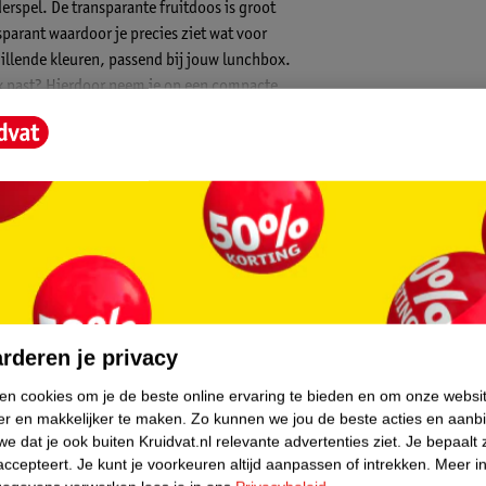
erspel. De transparante fruitdoos is groot
sparant waardoor je precies ziet wat voor
schillende kleuren, passend bij jouw lunchbox.
ox past? Hierdoor neem je op een compacte
, maar is ook prima door kinderhandjes te
 veilig en gemakkelijk kunnen eten. De Take a
eksel).
core.
rderen je privacy
ken cookies om je de beste online ervaring te bieden en om onze websi
er en makkelijker te maken.
Zo kunnen we jou de beste acties en aanb
e dat je ook buiten Kruidvat.nl relevante advertenties ziet.
Je bepaalt 
accepteert.
Je kunt je voorkeuren altijd aanpassen of intrekken.
Meer in