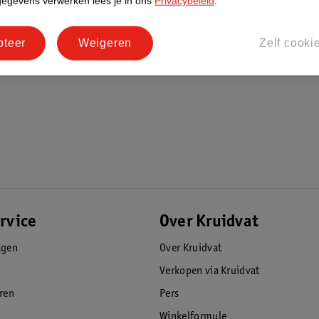
gegevens verwerken lees je in ons
Privacybeleid
.
pteer
Weigeren
Zelf cooki
rvice
Over Kruidvat
agen
Over Kruidvat
Verkopen via Kruidvat
eren
Pers
Winkelformule