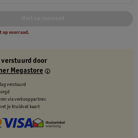
Niet op voorraad
t op voorraad.
 verstuurd door
ner Megastore
dag verstuurd
zorgd
eren via verkooppartner.
met je Kruidvat kaart