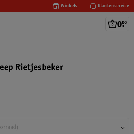
Winkels
Klantenservice
0
.
00
eep Rietjesbeker
oorraad)