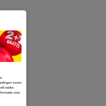
te
iedingen tonen
zelf welke
formatie over