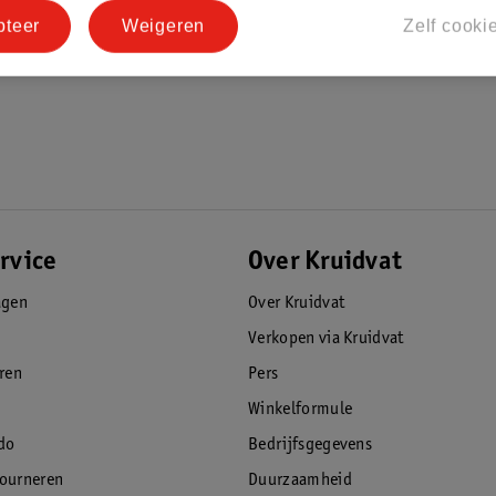
pteer
Weigeren
Zelf cooki
rvice
Over Kruidvat
agen
Over Kruidvat
Verkopen via Kruidvat
eren
Pers
Winkelformule
do
Bedrijfsgegevens
tourneren
Duurzaamheid