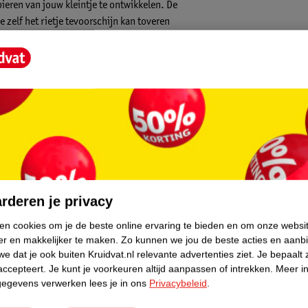
ieren van jouw kleintje te ontwikkelen. De
e zelf het rietje tevoorschijn kan toveren
on in de vaatwasser en is hij extra snel
Blue en Deep Pink!
core.
rderen je privacy
ken cookies om je de beste online ervaring te bieden en om onze websi
er en makkelijker te maken.
Zo kunnen we jou de beste acties en aanb
e dat je ook buiten Kruidvat.nl relevante advertenties ziet.
Je bepaalt 
accepteert.
Je kunt je voorkeuren altijd aanpassen of intrekken.
Meer in
gegevens verwerken lees je in ons
Privacybeleid
.