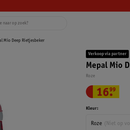
l Mio Deep Rietjesbeker
Verkoop via partner
Mepal Mio D
Roze
16
.
99
Kleur
Roze
(Niet op v