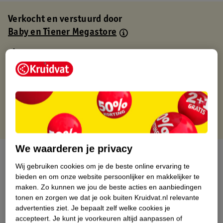
Verkocht en verstuurd door
Baby en Tiener Megastore
Binnen 1 werkdag verstuurd
Gratis thuisbezorgd
Gratis retourneren via verkooppartner.
Gratis punten met je Kruidvat kaart
We waarderen je privacy
Over dit product
Wij gebruiken cookies om je de beste online ervaring te
Productinformatie
bieden en om onze website persoonlijker en makkelijker te
maken.
Zo kunnen we jou de beste acties en aanbiedingen
tonen en zorgen we dat je ook buiten Kruidvat.nl relevante
Nature Impact Score
advertenties ziet.
Je bepaalt zelf welke cookies je
accepteert.
Je kunt je voorkeuren altijd aanpassen of
Dit product heeft (nog) geen Nature