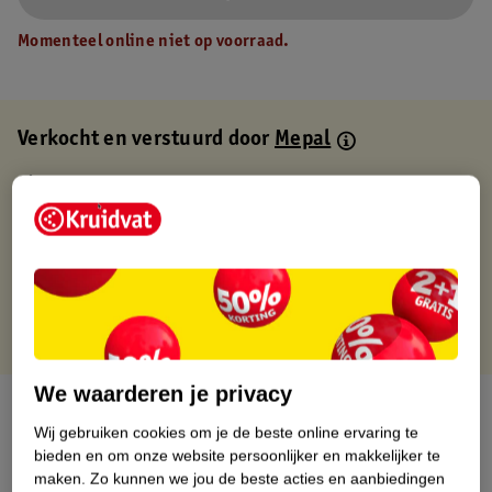
Momenteel online niet op voorraad.
Verkocht en verstuurd door
Mepal
Binnen 1 werkdag verstuurd
Gratis thuisbezorgd
Gratis retourneren via verkooppartner.
Gratis punten met je Kruidvat kaart
We waarderen je privacy
Over dit product
Wij gebruiken cookies om je de beste online ervaring te
bieden en om onze website persoonlijker en makkelijker te
Productinformatie
maken.
Zo kunnen we jou de beste acties en aanbiedingen