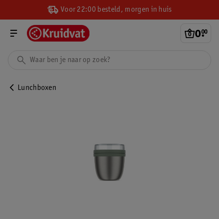
Voor 22:00 besteld, morgen in huis
0
.
00
Lunchboxen