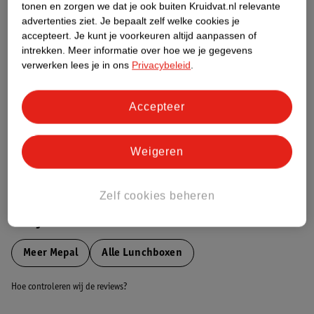
tonen en zorgen we dat je ook buiten Kruidvat.nl relevante
Etiketinformatie
advertenties ziet.
Je bepaalt zelf welke cookies je
accepteert.
Je kunt je voorkeuren altijd aanpassen of
intrekken.
Meer informatie over hoe we je gegevens
Nature Impact Score
verwerken lees je in ons
Privacybeleid
.
Dit product heeft (nog) geen Nature
Impact Score.
Accepteer
Meer informatie
Weigeren
Bestel & Bezorginformatie
Zelf cookies beheren
Bekijk ook
Meer
Mepal
Alle Lunchboxen
Hoe controleren wij de reviews?