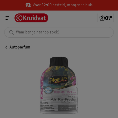
Voor 22:00 besteld, morgen in huis
0
.
00
Autoparfum