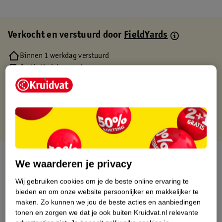
Verkocht en verstuurd door
FieldYards
Binnen 1 werkdag verstuurd
Gratis thuisbezorgd
Gratis retourneren via verkooppartner.
Gratis punten met je Kruidvat kaart
Over dit product
We waarderen je privacy
Productinformatie
Wij gebruiken cookies om je de beste online ervaring te
bieden en om onze website persoonlijker en makkelijker te
maken.
Zo kunnen we jou de beste acties en aanbiedingen
Etiketinformatie
tonen en zorgen we dat je ook buiten Kruidvat.nl relevante