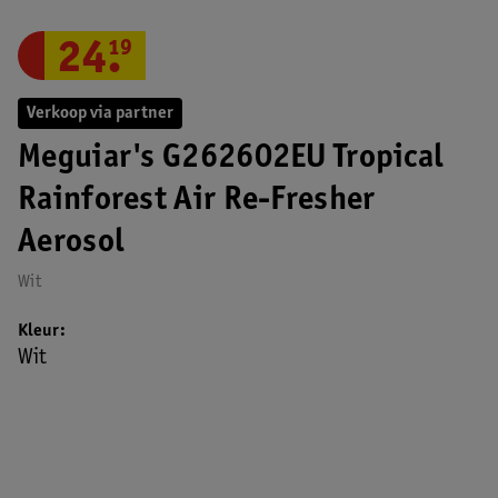
24
.
19
Verkoop via partner
Meguiar's G262602EU Tropical
Rainforest Air Re-Fresher
Aerosol
Wit
Kleur
Wit