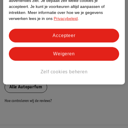
advertenties ziet.
Je bepaalt zelf welke cookies je
accepteert.
Je kunt je voorkeuren altijd aanpassen of
Nature Impact Score
intrekken.
Meer informatie over hoe we je gegevens
Dit product heeft (nog) geen Nature
verwerken lees je in ons
Privacybeleid
.
Impact Score.
Meer informatie
Accepteer
Bestel & Bezorginformatie
Weigeren
Zelf cookies beheren
Bekijk ook
Alle Autoparfum
Hoe controleren wij de reviews?