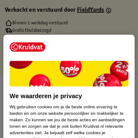
Verkocht en verstuurd door
FieldYards
Binnen 1 werkdag verstuurd
Gratis thuisbezorgd
Gratis retourneren via verkooppartner.
Gratis punten met je Kruidvat kaart
Over dit product
We waarderen je privacy
Productinformatie
Wij gebruiken cookies om je de beste online ervaring te
bieden en om onze website persoonlijker en makkelijker te
Etiketinformatie
maken.
Zo kunnen we jou de beste acties en aanbiedingen
tonen en zorgen we dat je ook buiten Kruidvat.nl relevante
advertenties ziet.
Je bepaalt zelf welke cookies je
Nature Impact Score