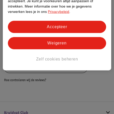
accepteert.
Je kunt je voorkeuren altijd aanpassen of
intrekken.
Meer informatie over hoe we je gegevens
Dit product heeft (nog) geen Nature
verwerken lees je in ons
Privacybeleid
.
Impact Score.
Meer informatie
Accepteer
Bestel & Bezorginformatie
Weigeren
Bekijk ook
Zelf cookies beheren
Alle Autoshampoos en reinigingsmiddelen
Hoe controleren wij de reviews?
Kruidvat Club