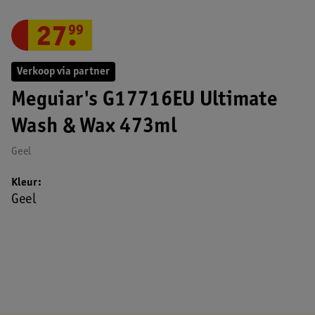
27
.
99
Verkoop via partner
Meguiar's G17716EU Ultimate
Wash & Wax 473ml
Geel
Kleur
Geel