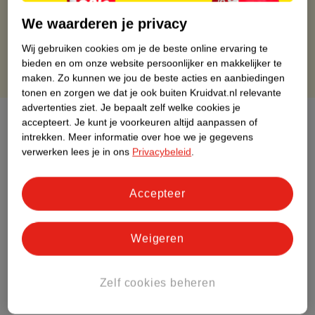
Gratis retourneren binnen 30 dagen
We waarderen je privacy
Gratis punten met je Kruidvat kaart
Wij gebruiken cookies om je de beste online ervaring te
bieden en om onze website persoonlijker en makkelijker te
maken.
Zo kunnen we jou de beste acties en aanbiedingen
tonen en zorgen we dat je ook buiten Kruidvat.nl relevante
advertenties ziet.
Je bepaalt zelf welke cookies je
Over dit product
accepteert.
Je kunt je voorkeuren altijd aanpassen of
intrekken.
Meer informatie over hoe we je gegevens
Productinformatie
verwerken lees je in ons
Privacybeleid
.
Etiketinformatie
Accepteer
Nature Impact Score
Weigeren
Dit product heeft (nog) geen Nature
Impact Score.
Zelf cookies beheren
Meer informatie