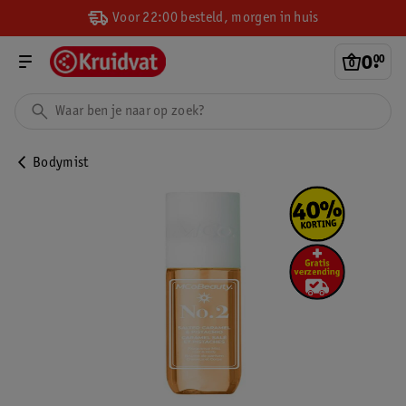
Voor 22:00 besteld, morgen in huis
0
.
00
Bodymist