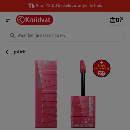
Voor 22:00 besteld, morgen in huis
0
.
00
Lipstick