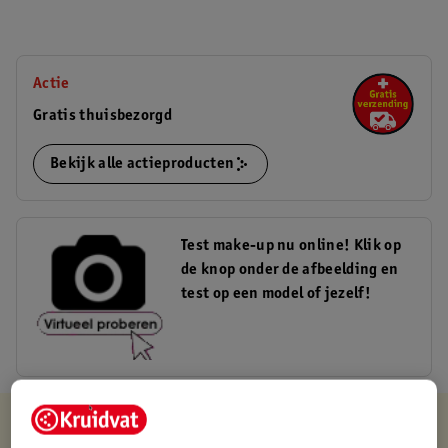
Actie
Gratis thuisbezorgd
Bekijk alle actieproducten
Test make-up nu online! Klik op
de knop onder de afbeelding en
test op een model of jezelf!
Kruidvat is altijd voordelig