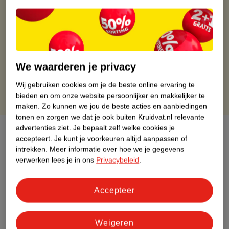
Gratis ophalen in de winkel
Op werkdagen voor 22:00 uur besteld, volgende dag in huis
Gratis thuisbezorgd vanaf 50.00
Gratis retourneren binnen 30 dagen
Gratis punten met je Kruidvat kaart
We waarderen je privacy
Wij gebruiken cookies om je de beste online ervaring te
bieden en om onze website persoonlijker en makkelijker te
maken.
Zo kunnen we jou de beste acties en aanbiedingen
tonen en zorgen we dat je ook buiten Kruidvat.nl relevante
advertenties ziet.
Je bepaalt zelf welke cookies je
Over dit product
accepteert.
Je kunt je voorkeuren altijd aanpassen of
intrekken.
Meer informatie over hoe we je gegevens
Productinformatie
verwerken lees je in ons
Privacybeleid
.
Etiketinformatie
Accepteer
Nature Impact Score
Weigeren