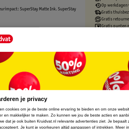
Op werkdagen v
kleurimpact: SuperStay Matte Ink. SuperStay
Gratis thuisbe
Gratis retourn
Gratis punten 
core.
rderen je privacy
ken cookies om je de beste online ervaring te bieden en om onze websi
er en makkelijker te maken.
Zo kunnen we jou de beste acties en aanb
e dat je ook buiten Kruidvat.nl relevante advertenties ziet.
Je bepaalt 
accepteert.
Je kunt je voorkeuren altijd aanpassen of intrekken.
Meer in