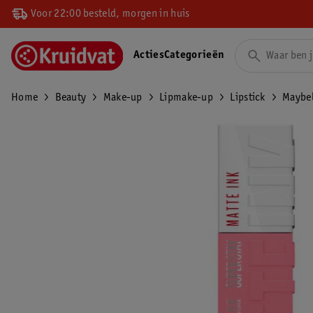
Voor 22:00 besteld, morgen in huis
Acties
Categorieën
Home
Beauty
Make-up
Lipmake-up
Lipstick
Maybel