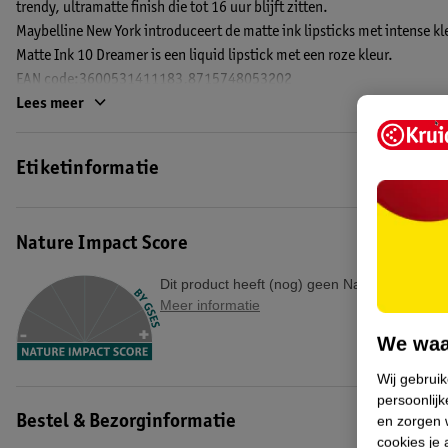
trendy, ultramatte finish die tot 16 uur blijft zitten.
Maybelline New York introduceert de matte ink lipsticks met intense 
Matte Ink 10 Dreamer is een liquid lipstick met een roze kleur.
EAN code:3600531411183,8715748053202
Lees meer
Etiketinformatie
Nature Impact Score
Dit product heeft (nog) geen Nature Impact S
Meer informatie
We waa
Wij gebrui
persoonlijk
en zorgen w
Bestel & Bezorginformatie
cookies je 