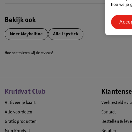
hoe we je 
Bekijk ook
Acce
Meer
Maybelline
Alle Lipstick
Hoe controleren wij de reviews?
Kruidvat Club
Klantense
Activeer je kaart
Veelgestelde vr
Alle voordelen
Contact
Gratis producten
Bestellen & lev
Mijn Kruidvat
Betalen