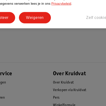
gegevens verwerken lees je in ons
Privacybeleid
.
pteer
Weigeren
Zelf cooki
rvice
Over Kruidvat
agen
Over Kruidvat
Verkopen via Kruidvat
eren
Pers
Winkelformule