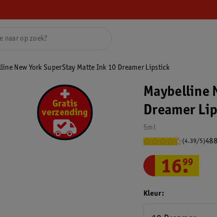
line New York SuperStay Matte Ink 10 Dreamer Lipstick
Maybelline 
Dreamer Lip
5ml
488
(4.39/5)
16
.
99
Kleur