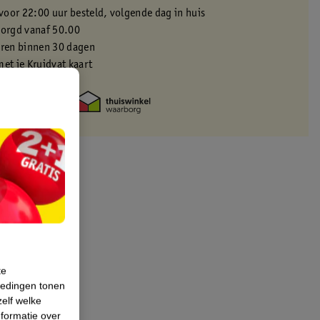
oor 22:00 uur besteld, volgende dag in huis
zorgd vanaf 50.00
eren binnen 30 dagen
met je Kruidvat kaart
te
iedingen tonen
zelf welke
formatie over