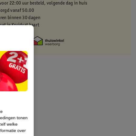
oor 22:00 uur besteld, volgende dag in huis
zorgd vanaf 50.00
eren binnen 30 dagen
met je Kruidvat kaart
te
iedingen tonen
zelf welke
formatie over