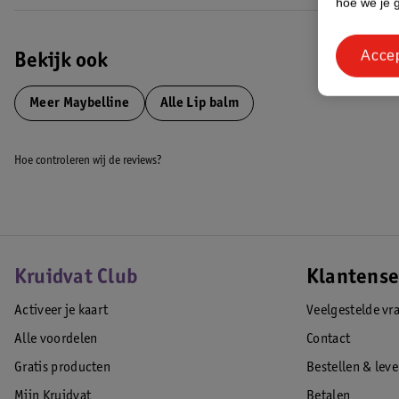
hoe we je 
Hoe gebruik je de Maybelline New York Lifter Glaze 009 Latte Cr
Acce
Breng de lippenbalsem rechtstreeks op je lippen aan voor een glanzen
Bekijk ook
kleurintensiteit en laat de balsem smelten voor een comfortabel, niet-p
zitten.
Meer
Maybelline
Alle Lip balm
EAN code:3600531702267
Hoe controleren wij de reviews?
Kruidvat Club
Klantense
Activeer je kaart
Veelgestelde vr
Alle voordelen
Contact
Gratis producten
Bestellen & lev
Mijn Kruidvat
Betalen