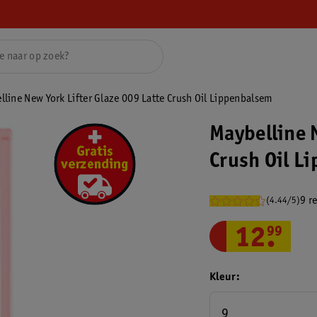
lline New York Lifter Glaze 009 Latte Crush Oil Lippenbalsem
Maybelline 
Crush Oil L
9 r
(4.44/5)
12
.
99
Kleur
9