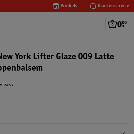
Winkels
Klantenservice
0
.
00
New York Lifter Glaze 009 Latte
ippenbalsem
eviews