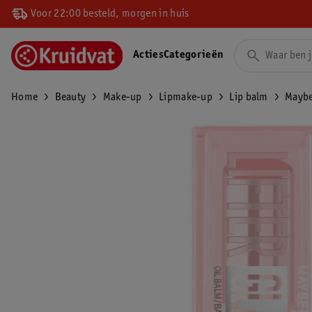
Voor 22:00 besteld, morgen in huis
Acties
Categorieën
Home
Beauty
Make-up
Lipmake-up
Lip balm
Maybe