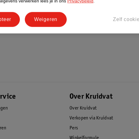
gegevens verwerken lees je in ons
Privacybeleid
.
ush Oil Lippenbalsem?
pteer
Weigeren
Zelf cooki
de, gehydrateerde look. Herhaal voor extra
lakkerig gevoel dat de hele dag blijft
rvice
Over Kruidvat
agen
Over Kruidvat
Verkopen via Kruidvat
eren
Pers
Winkelformule