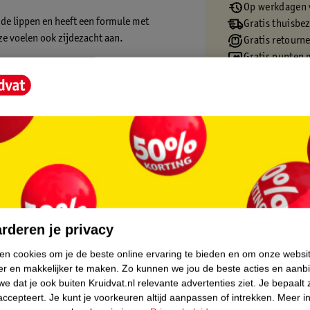
Op werkdagen v
de lippen en heeft een formule met
Gratis thuisbe
 ze voelen ook zijdezacht aan.
Gratis retourn
Gratis punten 
op je lippen en zorgt voor een natuurlijk,
e finish zonder plakkerigheid, zodat je
ag door gehydrateerd en soepel blijven. Na
len ze gladder aan, met een zichtbaar
nten geven je lippen een subtiele,
core.
Crush Oil Lippenbalsem:
rderen je privacy
ken cookies om je de beste online ervaring te bieden en om onze websi
er en makkelijker te maken.
Zo kunnen we jou de beste acties en aanb
e dat je ook buiten Kruidvat.nl relevante advertenties ziet.
Je bepaalt 
accepteert.
Je kunt je voorkeuren altijd aanpassen of intrekken.
Meer in