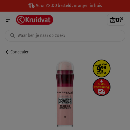
Voor 22:00 besteld, morgen in huis
0
.
00
Concealer