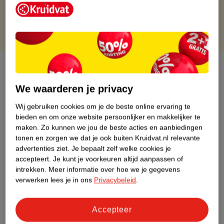
Gratis punten met je Kruidvat kaart
Over dit product
We waarderen je privacy
Productinformatie
Wij gebruiken cookies om je de beste online ervaring te
bieden en om onze website persoonlijker en makkelijker te
Etiketinformatie
maken.
Zo kunnen we jou de beste acties en aanbiedingen
tonen en zorgen we dat je ook buiten Kruidvat.nl relevante
Nature Impact Score
advertenties ziet.
Je bepaalt zelf welke cookies je
accepteert.
Je kunt je voorkeuren altijd aanpassen of
Dit product heeft (nog) geen Nature
intrekken.
Meer informatie over hoe we je gegevens
Impact Score.
verwerken lees je in ons
Privacybeleid
.
Meer informatie
Accepteer