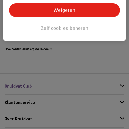
Bestel & Bezorginformatie
Weigeren
Bekijk ook
Zelf cookies beheren
Meer
Maybelline
Alle Concealer
Hoe controleren wij de reviews?
Kruidvat Club
Klantenservice
Over Kruidvat