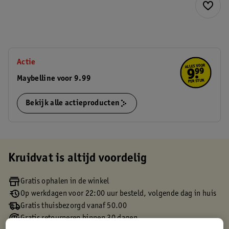
Actie
Maybelline voor 9.99
Bekijk alle actieproducten
Kruidvat is altijd voordelig
Gratis ophalen in de winkel
Op werkdagen voor 22:00 uur besteld, volgende dag in huis
Gratis thuisbezorgd vanaf 50.00
Gratis retourneren binnen 30 dagen