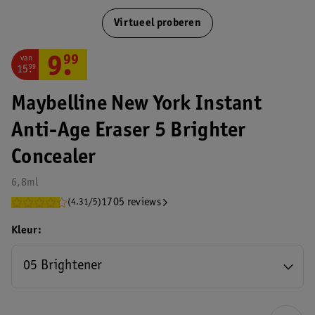
Virtueel proberen
van
9
.
99
15
.
99
Maybelline New York Instant
Anti-Age Eraser 5 Brighter
Concealer
6,8ml
1705 reviews
(4.31/5)
Kleur
05 Brightener