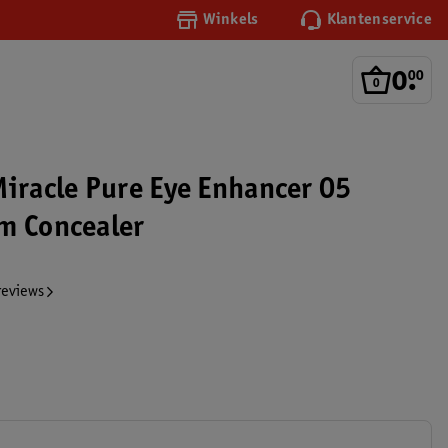
Winkels
Klantenservice
0
.
00
Miracle Pure Eye Enhancer 05
m Concealer
reviews