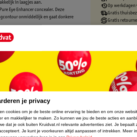
kkelijk in laagjes aan.
Op werkdagen v
e Pure Eye Enhancer concealer. Deze
Gratis thuisbe
ogcontour onmiddellijk en gaat donkere
Gratis retourn
Gratis punten 
sque Cream Concealer:
 cafeïne en vitamine C, om donkere kringen
d, voelt comfortabel aan en strijkt de fijne
ax Factor concealer en maak je look
core.
rderen je privacy
ken cookies om je de beste online ervaring te bieden en om onze websi
er en makkelijker te maken.
Zo kunnen we jou de beste acties en aanb
 donkere vlekjes gereduceerd worden*
e dat je ook buiten Kruidvat.nl relevante advertenties ziet.
Je bepaalt 
accepteert.
Je kunt je voorkeuren altijd aanpassen of intrekken.
Meer in
*