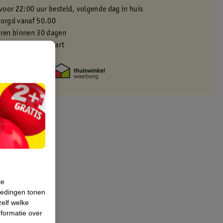
oor 22:00 uur besteld, volgende dag in huis
zorgd vanaf 50.00
eren binnen 30 dagen
met je Kruidvat kaart
te
iedingen tonen
zelf welke
formatie over