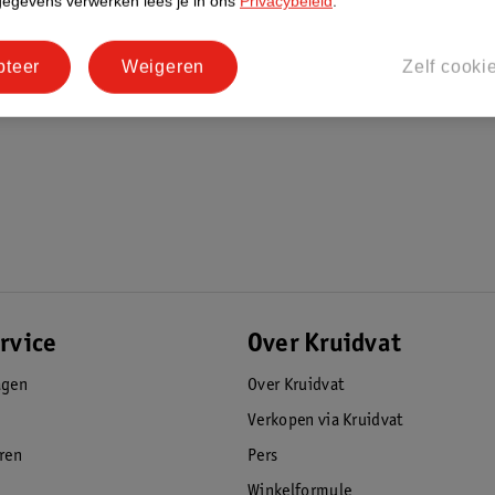
gegevens verwerken lees je in ons
Privacybeleid
.
pteer
Weigeren
Zelf cooki
rvice
Over Kruidvat
agen
Over Kruidvat
Verkopen via Kruidvat
eren
Pers
Winkelformule