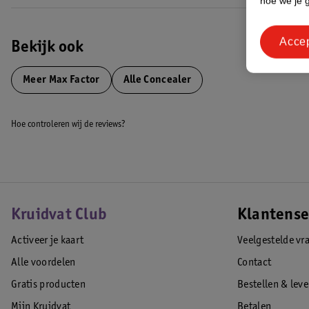
hoe we je 
• 94% vindt dat de concealer de oogcontour er gezond doet uitzien**
• 96% vindt dat dofheid onder de ogen verminderd wordt**
Acce
• 80% vindt dat fijne lijntjes rond de ogen gladgestreken worden**
Bekijk ook
*Gebaseerd op een klinische studie van 8 weken met 44 deelnemers.
Meer
Max Factor
Alle Concealer
**Consumentenonderzoek, 118 deelnemers na 7 dagen gebruik.
EAN code:3616304504181
Hoe controleren wij de reviews?
Kruidvat Club
Klantense
Activeer je kaart
Veelgestelde vr
Alle voordelen
Contact
Gratis producten
Bestellen & lev
Mijn Kruidvat
Betalen