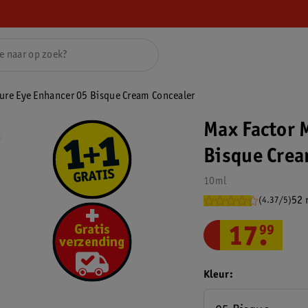
Pure Eye Enhancer 05 Bisque Cream Concealer
Max Factor 
Bisque Crea
10ml
52 
(4.37/5)
17
.
99
Kleur