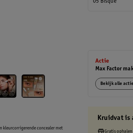
05 Bisque
Actie
Max Factor mak
Bekijk alle act
Kruidvat is 
en kleurcorrigerende concealer met
Gratis ophalen