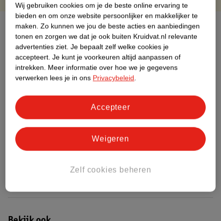
Wij gebruiken cookies om je de beste online ervaring te
bieden en om onze website persoonlijker en makkelijker te
Over dit product
maken.
Zo kunnen we jou de beste acties en aanbiedingen
tonen en zorgen we dat je ook buiten Kruidvat.nl relevante
advertenties ziet.
Je bepaalt zelf welke cookies je
Productinformatie
accepteert.
Je kunt je voorkeuren altijd aanpassen of
intrekken.
Meer informatie over hoe we je gegevens
Etiketinformatie
verwerken lees je in ons
Privacybeleid
.
Nature Impact Score
Accepteer
Dit product heeft (nog) geen Nature
Impact Score.
Weigeren
Meer informatie
Zelf cookies beheren
Bestel & Bezorginformatie