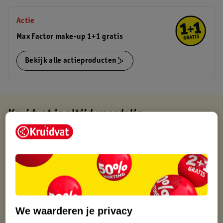
Actie
Max Factor make-up 1+1 gratis
Bekijk alle actieproducten
Kruidvat is altijd voordelig
Gratis ophalen in de winkel
Op werkdagen voor 22:00 uur besteld, volgende dag in huis
Gratis thuisbezorgd vanaf 50.00
Gratis retourneren binnen 30 dagen
Gratis punten met je Kruidvat kaart
We waarderen je privacy