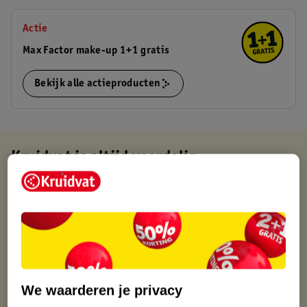
Actie
Max Factor make-up 1+1 gratis
Bekijk alle actieproducten
Kruidvat is altijd voordelig
Gratis ophalen in de winkel
Op werkdagen voor 22:00 uur besteld, volgende dag in huis
Gratis thuisbezorgd vanaf 50.00
Gratis retourneren binnen 30 dagen
Gratis punten met je Kruidvat kaart
We waarderen je privacy