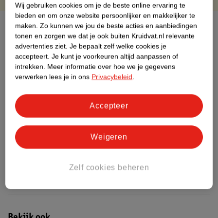
Wij gebruiken cookies om je de beste online ervaring te
bieden en om onze website persoonlijker en makkelijker te
Over dit product
maken.
Zo kunnen we jou de beste acties en aanbiedingen
tonen en zorgen we dat je ook buiten Kruidvat.nl relevante
advertenties ziet.
Je bepaalt zelf welke cookies je
Productinformatie
accepteert.
Je kunt je voorkeuren altijd aanpassen of
intrekken.
Meer informatie over hoe we je gegevens
Etiketinformatie
verwerken lees je in ons
Privacybeleid
.
Nature Impact Score
Accepteer
Dit product heeft (nog) geen Nature
Impact Score.
Weigeren
Meer informatie
Zelf cookies beheren
Bestel & Bezorginformatie