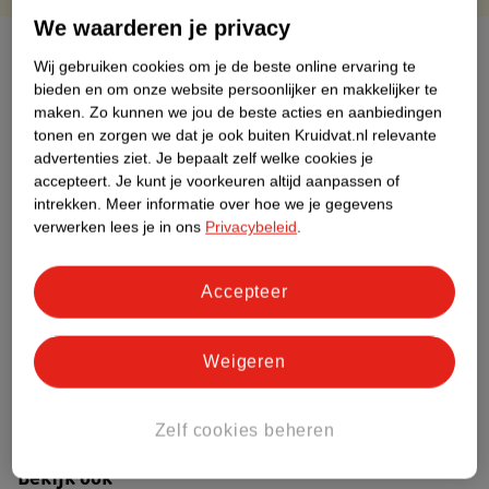
We waarderen je privacy
Over dit product
Wij gebruiken cookies om je de beste online ervaring te
bieden en om onze website persoonlijker en makkelijker te
Productinformatie
maken.
Zo kunnen we jou de beste acties en aanbiedingen
tonen en zorgen we dat je ook buiten Kruidvat.nl relevante
advertenties ziet.
Je bepaalt zelf welke cookies je
Etiketinformatie
accepteert.
Je kunt je voorkeuren altijd aanpassen of
intrekken.
Meer informatie over hoe we je gegevens
verwerken lees je in ons
Privacybeleid
.
Nature Impact Score
Dit product heeft (nog) geen Nature
Impact Score.
Accepteer
Meer informatie
Weigeren
Bestel & Bezorginformatie
Zelf cookies beheren
Bekijk ook