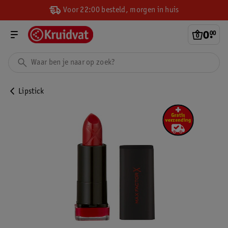
Voor 22:00 besteld, morgen in huis
0
.
00
Lipstick