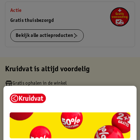
Actie
Gratis thuisbezorgd
Bekijk alle actieproducten
Kruidvat is altijd voordelig
Gratis ophalen in de winkel
Op werkdagen voor 22:00 uur besteld, volgende dag in huis
Gratis thuisbezorgd vanaf 50.00
Gratis retourneren binnen 30 dagen
Gratis punten met je Kruidvat kaart