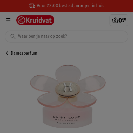
Voor 22:00 besteld, morgen in huis
0
.
00
Damesparfum