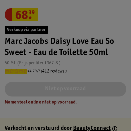
68
.
39
Verkoop via partner
Marc Jacobs Daisy Love Eau So
Sweet - Eau de Toilette 50ml
50 ML
Prijs per
liter
1367.8
412 reviews
(4.79/5)
Niet op voorraad
Momenteel online niet op voorraad.
Verkocht en verstuurd door
BeautyConnect