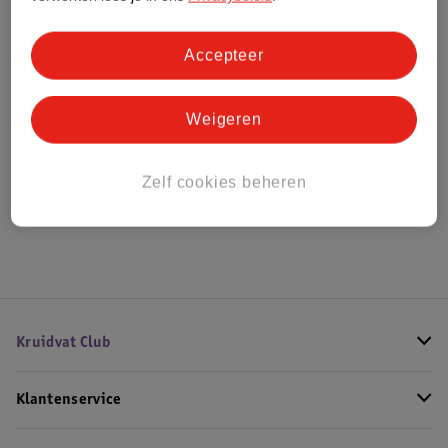
Bestel & Bezorginformatie
Accepteer
Weigeren
Bekijk ook
Meer
Marc Jacobs
Alle Damesparfum
Zelf cookies beheren
Hoe controleren wij de reviews?
Kruidvat Club
Klantenservice