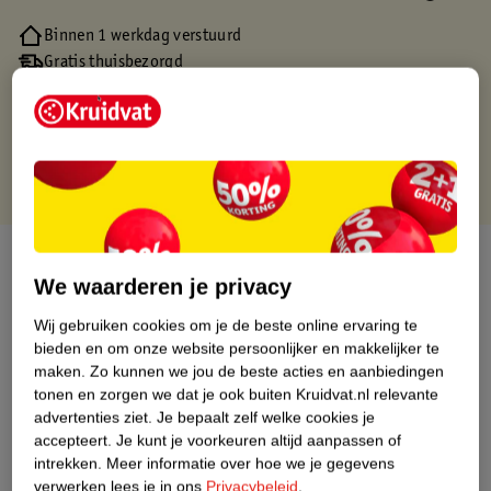
Binnen 1 werkdag verstuurd
Gratis thuisbezorgd
Gratis retourneren via verkooppartner.
Gratis punten met je Kruidvat kaart
Over dit product
We waarderen je privacy
Productinformatie
Wij gebruiken cookies om je de beste online ervaring te
bieden en om onze website persoonlijker en makkelijker te
maken.
Zo kunnen we jou de beste acties en aanbiedingen
Nature Impact Score
tonen en zorgen we dat je ook buiten Kruidvat.nl relevante
Dit product heeft (nog) geen Nature
advertenties ziet.
Je bepaalt zelf welke cookies je
Impact Score.
accepteert.
Je kunt je voorkeuren altijd aanpassen of
Meer informatie
intrekken.
Meer informatie over hoe we je gegevens
verwerken lees je in ons
Privacybeleid
.