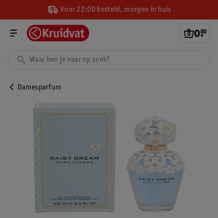
Voor 22:00 besteld, morgen in huis
0
.
00
Damesparfum