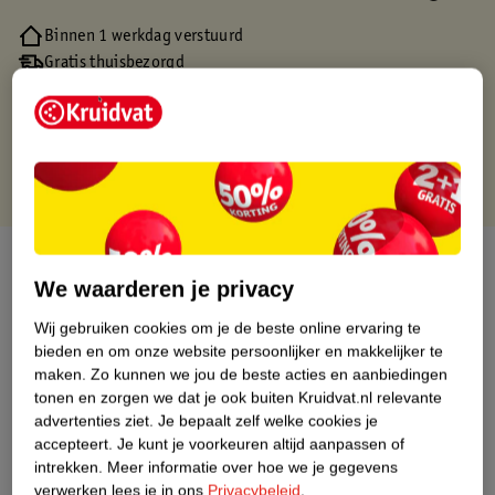
Binnen 1 werkdag verstuurd
Gratis thuisbezorgd
Gratis retourneren via verkooppartner.
Gratis punten met je Kruidvat kaart
Over dit product
We waarderen je privacy
Productinformatie
Wij gebruiken cookies om je de beste online ervaring te
bieden en om onze website persoonlijker en makkelijker te
maken.
Zo kunnen we jou de beste acties en aanbiedingen
Nature Impact Score
tonen en zorgen we dat je ook buiten Kruidvat.nl relevante
Dit product heeft (nog) geen Nature
advertenties ziet.
Je bepaalt zelf welke cookies je
Impact Score.
accepteert.
Je kunt je voorkeuren altijd aanpassen of
Meer informatie
intrekken.
Meer informatie over hoe we je gegevens
verwerken lees je in ons
Privacybeleid
.