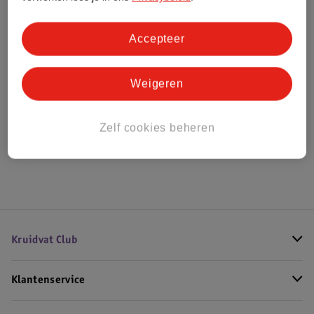
Bestel & Bezorginformatie
Accepteer
Weigeren
Bekijk ook
Meer
Marc Jacobs
Alle Damesparfum
Zelf cookies beheren
Hoe controleren wij de reviews?
Kruidvat Club
Klantenservice