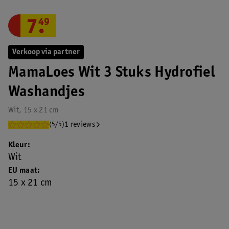
7
.
49
Verkoop via partner
MamaLoes Wit 3 Stuks Hydrofiel
Washandjes
Wit, 15 x 21 cm
1 reviews
(5/5)
Kleur
Wit
EU maat
15 x 21 cm