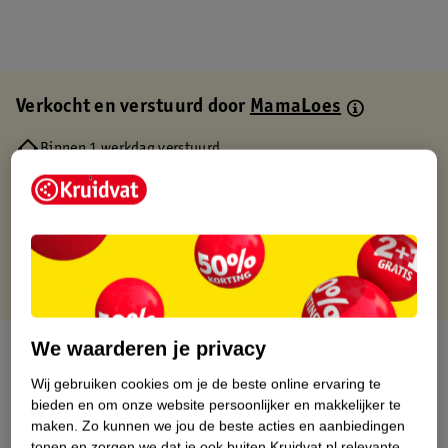
Verkocht en verstuurd door
MamaLoes
Binnen 1 werkdag verstuurd
Gratis thuisbezorgd
Gratis retourneren via verkooppartner.
Gratis punten met je Kruidvat kaart
We waarderen je privacy
Over dit product
Wij gebruiken cookies om je de beste online ervaring te
Productinformatie
bieden en om onze website persoonlijker en makkelijker te
maken.
Zo kunnen we jou de beste acties en aanbiedingen
tonen en zorgen we dat je ook buiten Kruidvat.nl relevante