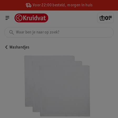
Voor 22:00 besteld, morgen in huis
0
.
00
Washandjes