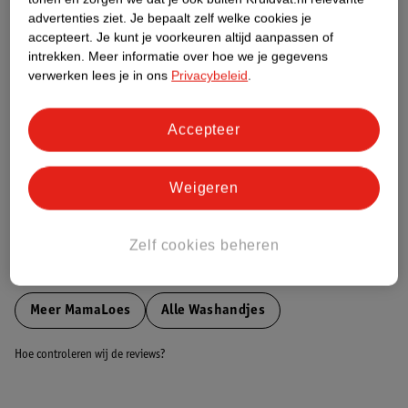
Etiketinformatie
advertenties ziet.
Je bepaalt zelf welke cookies je
accepteert.
Je kunt je voorkeuren altijd aanpassen of
intrekken.
Meer informatie over hoe we je gegevens
Nature Impact Score
verwerken lees je in ons
Privacybeleid
.
Dit product heeft (nog) geen Nature
Impact Score.
Meer informatie
Accepteer
Weigeren
Bestel & Bezorginformatie
Zelf cookies beheren
Bekijk ook
Meer
MamaLoes
Alle Washandjes
Hoe controleren wij de reviews?