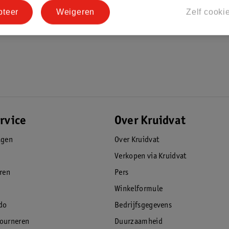
pteer
Weigeren
Zelf cooki
rvice
Over Kruidvat
agen
Over Kruidvat
Verkopen via Kruidvat
eren
Pers
Winkelformule
do
Bedrijfsgegevens
tourneren
Duurzaamheid