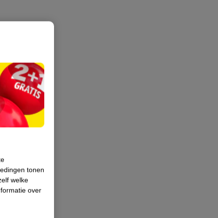
te
iedingen tonen
zelf welke
formatie over