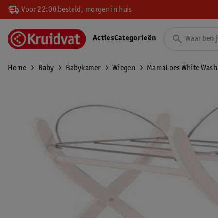
Voor 22:00 besteld, morgen in huis
Acties
Categorieën
Home
Baby
Babykamer
Wiegen
MamaLoes White Wash