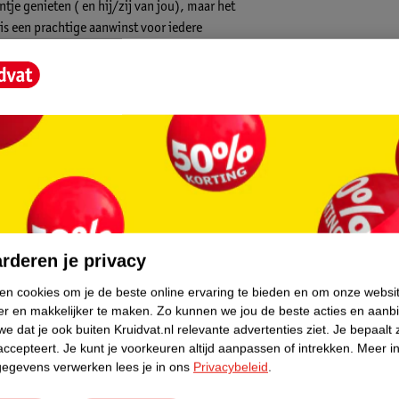
tje genieten ( en hij/zij van jou), maar het
t is een prachtige aanwinst voor iedere
en er moet zorg voor worden gedragen dat
core.
rderen je privacy
chten
ken cookies om je de beste online ervaring te bieden en om onze websi
er en makkelijker te maken.
Zo kunnen we jou de beste acties en aanb
e dat je ook buiten Kruidvat.nl relevante advertenties ziet.
Je bepaalt 
accepteert.
Je kunt je voorkeuren altijd aanpassen of intrekken.
Meer in
gegevens verwerken lees je in ons
Privacybeleid
.