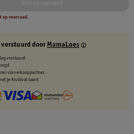
Niet op voorraad
t op voorraad.
 verstuurd door
MamaLoes
dag verstuurd
zorgd
eren via verkooppartner.
met je Kruidvat kaart