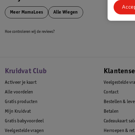
Acce
Veiligheidswaarschuwing:
Meer
MamaLoes
Alle Wiegen
Contactgegevens:
Zaklad Polen
Hoe controleren wij de reviews?
Modrzejewo 48
77 133 Modrzejewo
Polen
0048 7843 46808
patrycja@darjomeble.pl
EAN code:8719425383583
Kruidvat Club
Klantense
Activeer je kaart
Veelgestelde vr
Alle voordelen
Contact
Gratis producten
Bestellen & lev
Mijn Kruidvat
Betalen
Gratis babyvoordeel
Cadeaukaart sal
Veelgestelde vragen
Herroepen & re