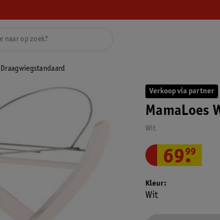
 Draagwiegstandaard
Verkoop via partner
MamaLoes W
Wit
69
.
99
Kleur
Wit