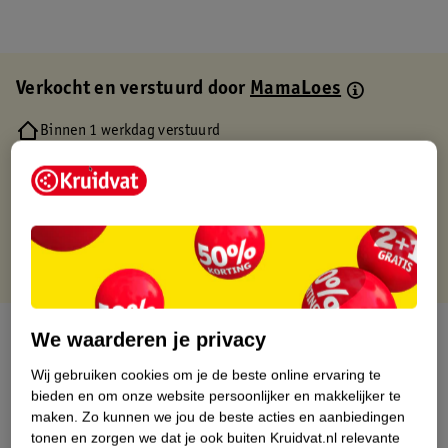
Verkocht en verstuurd door
MamaLoes
Binnen 1 werkdag verstuurd
Gratis thuisbezorgd
Gratis retourneren via verkooppartner.
Gratis punten met je Kruidvat kaart
Over dit product
We waarderen je privacy
Wij gebruiken cookies om je de beste online ervaring te
Productinformatie
bieden en om onze website persoonlijker en makkelijker te
maken.
Zo kunnen we jou de beste acties en aanbiedingen
Etiketinformatie
tonen en zorgen we dat je ook buiten Kruidvat.nl relevante