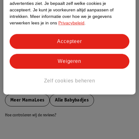
advertenties ziet.
Je bepaalt zelf welke cookies je
accepteert.
Je kunt je voorkeuren altijd aanpassen of
Nature Impact Score
intrekken.
Meer informatie over hoe we je gegevens
verwerken lees je in ons
Privacybeleid
.
Dit product heeft (nog) geen Nature
Impact Score.
Meer informatie
Accepteer
Weigeren
Bestel & Bezorginformatie
Zelf cookies beheren
Bekijk ook
Meer
MamaLoes
Alle Babybadjes
Hoe controleren wij de reviews?