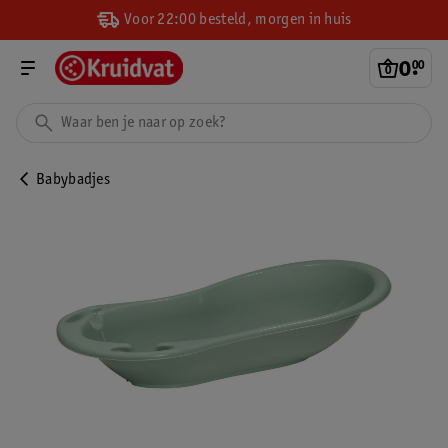
Voor 22:00 besteld, morgen in huis
0
.
00
Babybadjes