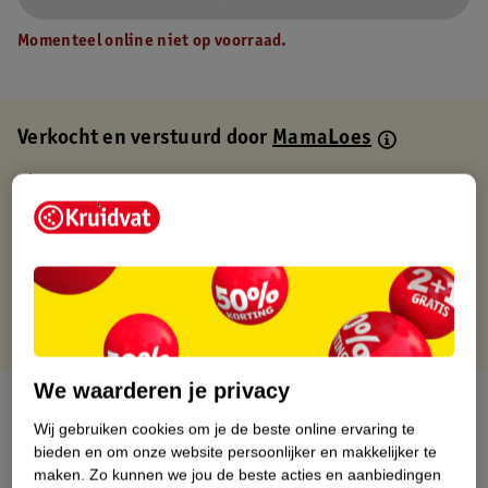
Momenteel online niet op voorraad.
Verkocht en verstuurd door
MamaLoes
Binnen 1 werkdag verstuurd
Gratis thuisbezorgd
Gratis retourneren via verkooppartner.
Gratis punten met je Kruidvat kaart
We waarderen je privacy
Over dit product
Wij gebruiken cookies om je de beste online ervaring te
bieden en om onze website persoonlijker en makkelijker te
Productinformatie
maken.
Zo kunnen we jou de beste acties en aanbiedingen