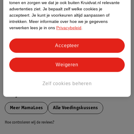
tonen en zorgen we dat je ook buiten Kruidvat.nl relevante
Etiketinformatie
advertenties ziet.
Je bepaalt zelf welke cookies je
accepteert.
Je kunt je voorkeuren altijd aanpassen of
intrekken.
Meer informatie over hoe we je gegevens
Nature Impact Score
verwerken lees je in ons
Privacybeleid
.
Dit product heeft (nog) geen Nature
Impact Score.
Accepteer
Meer informatie
Weigeren
Bestel & Bezorginformatie
Zelf cookies beheren
Bekijk ook
Meer
MamaLoes
Alle Voedingskussens
Hoe controleren wij de reviews?