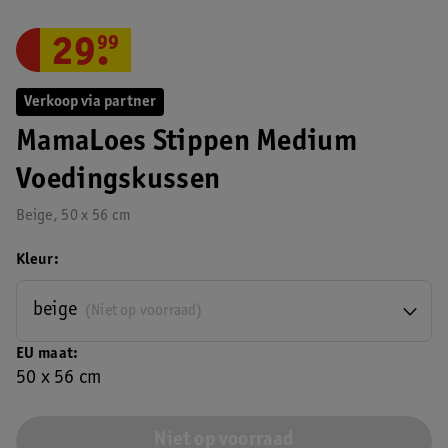
29
.
99
Verkoop via partner
MamaLoes Stippen Medium
Voedingskussen
Beige, 50 x 56 cm
Kleur
beige
(Niet op voorraad)
EU maat
50 x 56 cm
Niet op voorraad