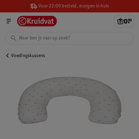
Voor 22:00 besteld, morgen in huis
0
.
00
Voedingskussens