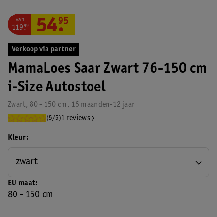
van
54
.
95
119
.
99
Verkoop via partner
MamaLoes Saar Zwart 76-150 cm
i-Size Autostoel
Zwart, 80 - 150 cm, 15 maanden-12 jaar
1 reviews
(5/5)
Kleur
zwart
EU maat
80 - 150 cm