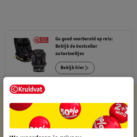
Ga goed voorbereid op reis:
Bekijk de bestseller
autostoeltjes
Bekijk hier
Verkocht en verstuurd door
MamaLoes
Binnen 1 werkdag verstuurd
Gratis thuisbezorgd
Gratis retourneren via verkooppartner.
Gratis punten met je Kruidvat kaart