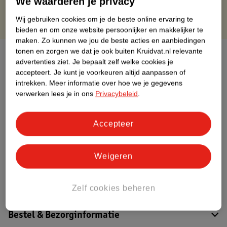
We waarderen je privacy
Wij gebruiken cookies om je de beste online ervaring te
bieden en om onze website persoonlijker en makkelijker te
maken.
Zo kunnen we jou de beste acties en aanbiedingen
tonen en zorgen we dat je ook buiten Kruidvat.nl relevante
Over dit product
advertenties ziet.
Je bepaalt zelf welke cookies je
accepteert.
Je kunt je voorkeuren altijd aanpassen of
Productinformatie
intrekken.
Meer informatie over hoe we je gegevens
verwerken lees je in ons
Privacybeleid
.
Etiketinformatie
Accepteer
Nature Impact Score
Dit product heeft (nog) geen Nature
Weigeren
Impact Score.
Meer informatie
Zelf cookies beheren
Bestel & Bezorginformatie