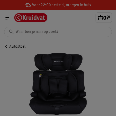
Voor 22:00 besteld, morgen in huis
0
.
00
Autostoel