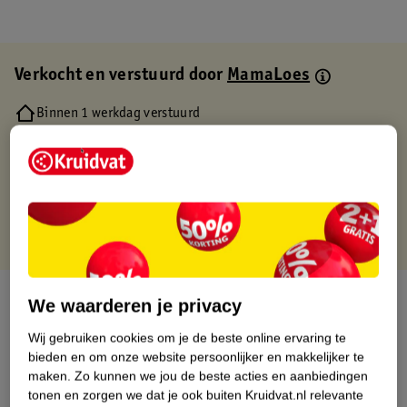
Verkocht en verstuurd door
MamaLoes
Binnen 1 werkdag verstuurd
Gratis thuisbezorgd
Gratis retourneren via verkooppartner.
Gratis punten met je Kruidvat kaart
Over dit product
We waarderen je privacy
Wij gebruiken cookies om je de beste online ervaring te
Productinformatie
bieden en om onze website persoonlijker en makkelijker te
maken.
Zo kunnen we jou de beste acties en aanbiedingen
Etiketinformatie
tonen en zorgen we dat je ook buiten Kruidvat.nl relevante