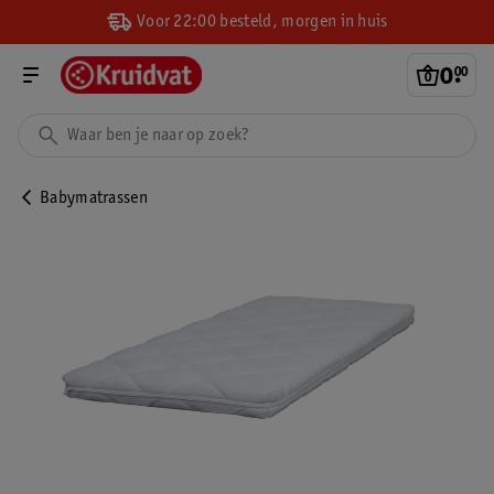
Voor 22:00 besteld, morgen in huis
0
.
00
Babymatrassen