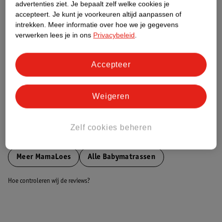
advertenties ziet.
Je bepaalt zelf welke cookies je
accepteert.
Je kunt je voorkeuren altijd aanpassen of
Nature Impact Score
intrekken.
Meer informatie over hoe we je gegevens
verwerken lees je in ons
Privacybeleid
.
Dit product heeft (nog) geen Nature
Impact Score.
Meer informatie
Accepteer
Weigeren
Bestel & Bezorginformatie
Zelf cookies beheren
Bekijk ook
Meer
MamaLoes
Alle Babymatrassen
Hoe controleren wij de reviews?